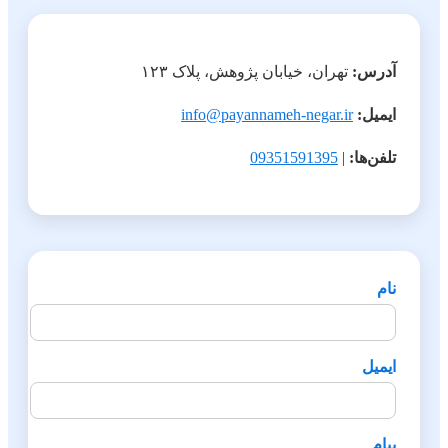
آدرس:
تهران، خیابان پژوهش، پلاک ۱۲۳
ایمیل:
info@payannameh-negar.ir
تلفن‌ها:
|
09351591395
نام
ایمیل
پیام