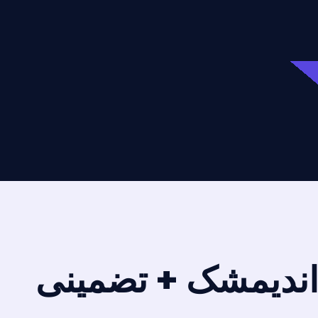
 اندیمشک + تضمینی