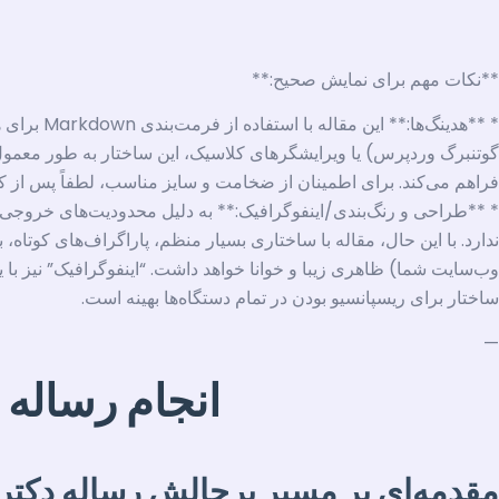
**نکات مهم برای نمایش صحیح:**
* **هدینگ
فراهم می‌کند. برای اطمینان از ضخامت و سایز مناسب، لطفاً پس از کپی، آن‌ها را به عنوان `ng 1`، `Heading 2
* **طراحی و رنگ‌بندی/اینفوگرافیک:** به دلیل محدودیت‌های خروجی مت
ندارد. با این حال، مقاله با ساختاری بسیار منظم، پاراگراف‌های کوت
وب‌سایت شما) ظاهری زیبا و خوانا خواهد داشت. “اینفوگرافیک” نیز با
ساختار برای ریسپانسیو بودن در تمام دستگاه‌ها بهینه است.
—
انجام رساله
مقدمه‌ای بر مسیر پرچالش رساله دکتر