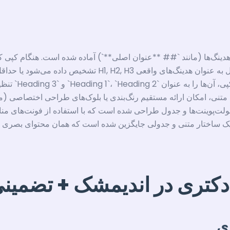
‌ها:** این مقاله با استفاده از فرمت‌بندی Markdown برای هدینگ‌ها (مانند `## **عنوان اصلی**`) آماده شد
گوتنبرگ وردپرس) یا ویرایشگرهای کلاسیک، این ساختار به طور معمول به عنوا
Headi` و `Heading 3` تنظیم کنید.
نی، امکان ارائه مستقیم رنگ‌بندی یا بلوک‌های طراحی اختصاصی (مانن
اه، بولت‌پوینت‌ها و جدول طراحی شده است که با استفاده از فونت‌ها
 یک ساختار متنی و جدولی جایگزین شده است که همان محتوای بصری را 
 دکتری در اندیمشک + تضمین
ی