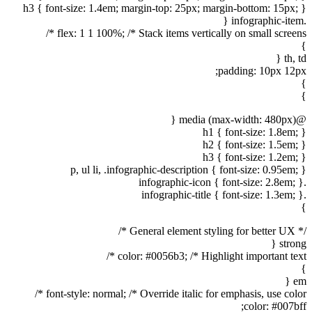
h3 { font-size: 1.4em; margin-top: 25px; margin-bottom: 15px; }
.infographic-item {
flex: 1 1 100%; /* Stack items vertically on small screens */
}
th, td {
padding: 10px 12px;
}
}
@media (max-width: 480px) {
h1 { font-size: 1.8em; }
h2 { font-size: 1.5em; }
h3 { font-size: 1.2em; }
p, ul li, .infographic-description { font-size: 0.95em; }
.infographic-icon { font-size: 2.8em; }
.infographic-title { font-size: 1.3em; }
}
/* General element styling for better UX */
strong {
color: #0056b3; /* Highlight important text */
}
em {
font-style: normal; /* Override italic for emphasis, use color */
color: #007bff;