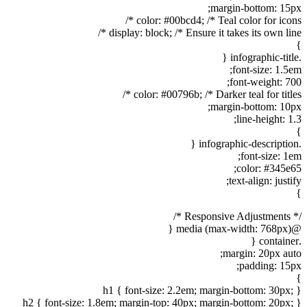
margin-bottom: 15px;
color: #00bcd4; /* Teal color for icons */
display: block; /* Ensure it takes its own line */
}
.infographic-title {
font-size: 1.5em;
font-weight: 700;
color: #00796b; /* Darker teal for titles */
margin-bottom: 10px;
line-height: 1.3;
}
.infographic-description {
font-size: 1em;
color: #345e65;
text-align: justify;
}
/* Responsive Adjustments */
@media (max-width: 768px) {
.container {
margin: 20px auto;
padding: 15px;
}
h1 { font-size: 2.2em; margin-bottom: 30px; }
h2 { font-size: 1.8em; margin-top: 40px; margin-bottom: 20px; }