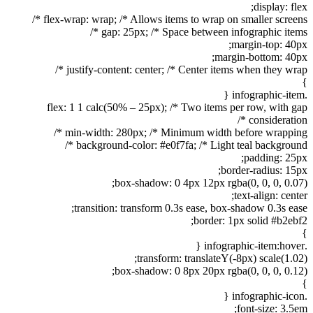
display: flex;
flex-wrap: wrap; /* Allows items to wrap on smaller screens */
gap: 25px; /* Space between infographic items */
margin-top: 40px;
margin-bottom: 40px;
justify-content: center; /* Center items when they wrap */
}
.infographic-item {
flex: 1 1 calc(50% – 25px); /* Two items per row, with gap
consideration */
min-width: 280px; /* Minimum width before wrapping */
background-color: #e0f7fa; /* Light teal background */
padding: 25px;
border-radius: 15px;
box-shadow: 0 4px 12px rgba(0, 0, 0, 0.07);
text-align: center;
transition: transform 0.3s ease, box-shadow 0.3s ease;
border: 1px solid #b2ebf2;
}
.infographic-item:hover {
transform: translateY(-8px) scale(1.02);
box-shadow: 0 8px 20px rgba(0, 0, 0, 0.12);
}
.infographic-icon {
font-size: 3.5em;