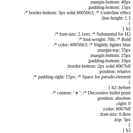
margin-bottom: 40px;
padding-bottom: 15px;
border-bottom: 3px solid #0056b3; /* Underline effect */
line-height: 1.3;
}
h2 {
font-size: 2.1em; /* Substantial for H2 */
font-weight: 700; /* Bold */
color: #0056b3; /* Slightly lighter blue */
margin-top: 55px;
margin-bottom: 25px;
padding-bottom: 10px;
border-bottom: 2px solid #007bff;
position: relative;
padding-right: 15px; /* Space for pseudo-element */
}
h2::before {
content: ‘🔹’; /* Decorative bullet point */
position: absolute;
right: 0;
color: #007bff;
font-size: 0.8em;
top: 5px;
}
h3 {