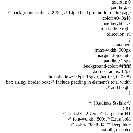
margin: 0;
padding: 0;
background-color: #f8f9fa; /* Light background for entire page */
color: #343a40;
line-height: 1.7;
text-align: right;
direction: rtl;
}
.container {
max-width: 900px;
margin: 30px auto;
padding: 25px;
background-color: #ffffff;
border-radius: 12px;
box-shadow: 0 6px 15px rgba(0, 0, 0, 0.08);
box-sizing: border-box; /* Include padding in element’s total width
and height */
}
/* Headings Styling */
h1 {
font-size: 2.7em; /* Larger for H1 */
font-weight: 800; /* Extra bold */
color: #004080; /* Deep blue */
text-align: center;