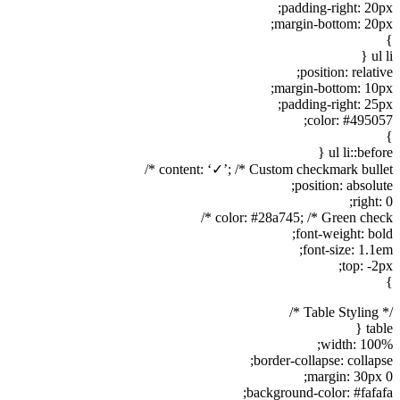
padding-right: 20px;
margin-bottom: 20px;
}
ul li {
position: relative;
margin-bottom: 10px;
padding-right: 25px;
color: #495057;
}
ul li::before {
content: ‘✓’; /* Custom checkmark bullet */
position: absolute;
right: 0;
color: #28a745; /* Green check */
font-weight: bold;
font-size: 1.1em;
top: -2px;
}
/* Table Styling */
table {
width: 100%;
border-collapse: collapse;
margin: 30px 0;
background-color: #fafafa;