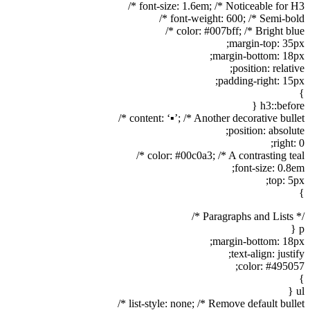
font-size: 1.6em; /* Noticeable for H3 */
font-weight: 600; /* Semi-bold */
color: #007bff; /* Bright blue */
margin-top: 35px;
margin-bottom: 18px;
position: relative;
padding-right: 15px;
}
h3::before {
content: ‘▪️’; /* Another decorative bullet */
position: absolute;
right: 0;
color: #00c0a3; /* A contrasting teal */
font-size: 0.8em;
top: 5px;
}
/* Paragraphs and Lists */
p {
margin-bottom: 18px;
text-align: justify;
color: #495057;
}
ul {
list-style: none; /* Remove default bullet */