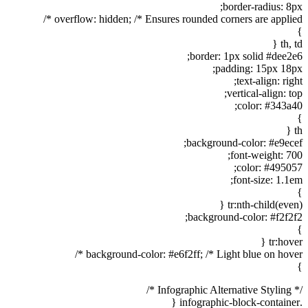
border-radius: 8px;
overflow: hidden; /* Ensures rounded corners are applied */
}
th, td {
border: 1px solid #dee2e6;
padding: 15px 18px;
text-align: right;
vertical-align: top;
color: #343a40;
}
th {
background-color: #e9ecef;
font-weight: 700;
color: #495057;
font-size: 1.1em;
}
tr:nth-child(even) {
background-color: #f2f2f2;
}
tr:hover {
background-color: #e6f2ff; /* Light blue on hover */
}
/* Infographic Alternative Styling */
.infographic-block-container {