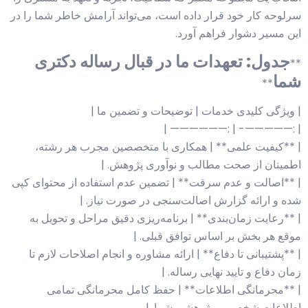
سرلوحه کار خود قرار داده است، می‌تواند آرامش خاطر شما را در
این مسیر دشوار فراهم آورد.
جدول: تعهدات ما در قبال رساله دکتری
**
شما
**
| ویژگی کلیدی خدمات | توضیحات و تضمین ما |
| :—————- | :—————— |
| **کیفیت علمی** | همکاری با متخصصین مجرب هر رشته،
اطمینان از صحت مطالب و نوآوری پژوهش. |
| **اصالت و عدم سرقت** | تضمین عدم استفاده از محتوای کپی
شده و ارائه گزارش اصالت‌سنجی در صورت نیاز. |
| **رعایت زمان‌بندی** | برنامه‌ریزی دقیق مراحل و تحویل به
موقع هر بخش بر اساس توافق قبلی. |
| **پشتیبانی تا دفاع** | ارائه مشاوره و انجام اصلاحات لازم تا
زمان دفاع و تایید نهایی رساله. |
| **محرمانگی اطلاعات** | حفظ کامل محرمانگی تمامی
اطلاعات شخصی و پژوهشی شما. |