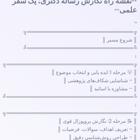
نقشه راه نگارش رساله دکتری: یک سفر
**
علمی
**
“`
╔═══════════════════════════════╗
║ شروع مسیر ║
╚═══════════════════════════════╝
↓
╔═════════════════════════════════════╗
║ 💡 مرحله 1: ایده یابی و انتخاب موضوع ║
║ – شناسایی شکاف‌های پژوهشی ║
║ – مشاوره با اساتید ║
╚═════════════════════════════════════╝
↓
╔═════════════════════════════════════╗
║ 📝 مرحله 2: نگارش پروپوزال قوی ║
║ – تعریف اهداف، سوالات، فرضیات ║
║ – طراحی روش‌شناسی دقیق ║