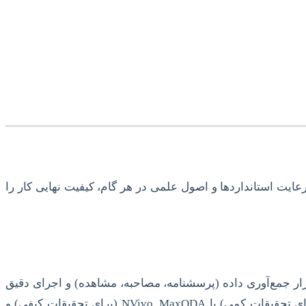
یت استانداردها و اصول علمی در هر گام، کیفیت نهایی کار را
ر جمع‌آوری داده (پرسشنامه، مصاحبه، مشاهده) و اجرای دقیق
آن، از اهمیت بالایی برخوردار است. تحلیل داده‌ها نیز نیازمند تسلط بر نرم‌افزارهای تخصصی مانند SPSS, AMOS, SmartPLS (برای تحقیقات کمی) یا NVivo, MaxQDA (برای تحقیقات کیفی) و