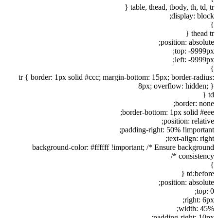
table, thead, tbody, th, td, tr {
display: block;
}
thead tr {
position: absolute;
top: -9999px;
left: -9999px;
}
tr { border: 1px solid #ccc; margin-bottom: 15px; border-radius:
8px; overflow: hidden; }
td {
border: none;
border-bottom: 1px solid #eee;
position: relative;
padding-right: 50% !important;
text-align: right;
background-color: #ffffff !important; /* Ensure background
consistency */
}
td:before {
position: absolute;
top: 0;
right: 6px;
width: 45%;
padding-right: 10px;