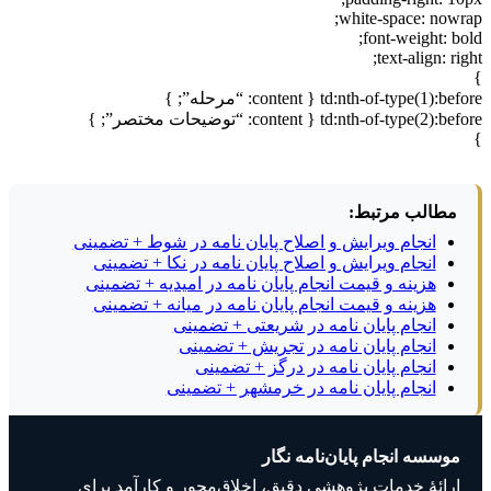
white-space: nowrap;
font-weight: bold;
text-align: right;
}
td:nth-of-type(1):before { content: “مرحله”; }
td:nth-of-type(2):before { content: “توضیحات مختصر”; }
}
مطالب مرتبط:
انجام ویرایش و اصلاح پایان نامه در شوط + تضمینی
انجام ویرایش و اصلاح پایان نامه در نکا + تضمینی
هزینه و قیمت انجام پایان نامه در امیدیه + تضمینی
هزینه و قیمت انجام پایان نامه در میانه + تضمینی
انجام پایان نامه در شریعتی + تضمینی
انجام پایان نامه در تجریش + تضمینی
انجام پایان نامه در درگز + تضمینی
انجام پایان نامه در خرمشهر + تضمینی
موسسه انجام پایان‌نامه نگار
ارائهٔ خدمات پژوهشی دقیق، اخلاق‌محور و کارآمد برای