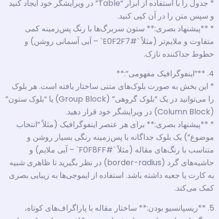
* جدول را با استفاده از ابزار “Table” در ویرایشگر خود ایجاد کنید
و سپس متن را در آن کپی کنید.
* **پیشنهاد بصری:** ستون سربرگ‌ها با رنگ پس‌زمینه کمی
متفاوت و ملایم‌تر (مثلاً `#E0F2F7` – آبی آسمانی روشن) و
خطوط جداکننده نازک.
4. **”اینفوگرافیک مفهومی”:**
* این بخش به صورت بلوک‌های متنی ساختار یافته است. هر بلوک
را می‌توانید در یک “بلوک گروهی” (Group Block) یا “بلوک ستون”
(Column Block) در ویرایشگر خود قرار دهید.
* **پیشنهاد بصری:** برای هر عنصر اینفوگرافیک (مثلاً “انتخاب
موضوع”) یک بلوک جداگانه با پس‌زمینه رنگی بسیار روشن و
متناسب با رنگ‌های مقاله (مثلاً `#F0F8FF` – آبی ملایم) و
حاشیه‌های گرد (border-radius) در نظر بگیرید تا ظاهری شبیه
به کارت یا جعبه داشته باشد. استفاده از ایموجی‌ها به زیبایی بصری
کمک می‌کند.
5. **ریسپانسیو بودن:** ساختار مقاله با پاراگراف‌های کوتاه،