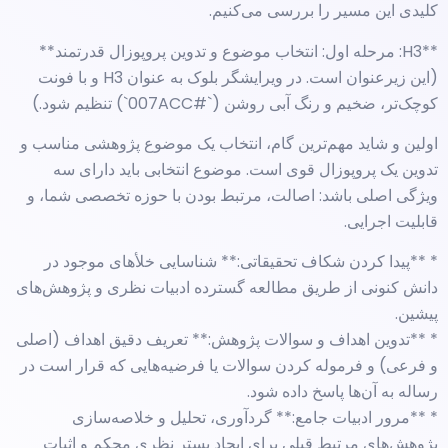
کلیدی این مسیر را بررسی می‌کنیم.
**H3: مرحله اول: انتخاب موضوع و تدوین پروپوزال قدرتمند**
(این زیرعنوان است. در ویرایشگر بلوک به عنوان H3 و با فونت
کوچک‌تر، ضخیم و رنگ آبی روشن (`#007ACC`) تنظیم شود.)
اولین و شاید مهم‌ترین گام، انتخاب یک موضوع پژوهشی مناسب و
تدوین یک پروپوزال قوی است. موضوع انتخابی باید دارای سه
ویژگی اصلی باشد: اصالت، مرتبط بودن با حوزه تخصصی شما، و
قابلیت اجرایی.
* **پیدا کردن شکاف تحقیقاتی:** شناسایی خلأهای موجود در
دانش کنونی از طریق مطالعه گسترده ادبیات نظری و پژوهش‌های
پیشین.
* **تدوین اهداف و سوالات پژوهش:** تعریف دقیق اهداف (اصلی
و فرعی) و فرموله کردن سوالات یا فرضیه‌هایی که قرار است در
رساله به آن‌ها پاسخ داده شود.
* **مرور ادبیات جامع:** گردآوری، تحلیل و خلاصه‌سازی
پژوهش‌های مرتبط قبلی برای ایجاد بستر نظری محکم و اثبات