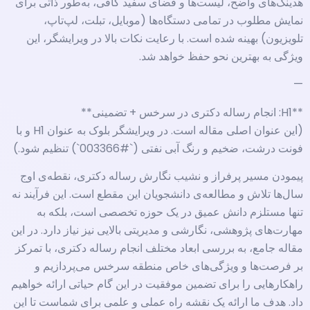
هدینگ‌های واضح، لیست‌ها و فضای سفید کافی، به‌طور ذاتی برای
نمایش مطلوب در تمامی دستگاه‌ها (موبایل، تبلت، لپ‌تاپ،
تلویزیون) بهینه شده است. با رعایت نکات بالا در ویرایشگر، این
ویژگی به بهترین نحو حفظ خواهد شد.
—
**H1: انجام رساله دکتری در سرخس + تضمینی**
(این عنوان اصلی مقاله است. در ویرایشگر بلوک به عنوان H1 و با
فونت درشت، ضخیم و رنگ آبی نفتی (`#003366`) تنظیم شود.)
پیمودن مسیر پرفراز و نشیب نگارش رساله دکتری، نقطه‌ی اوج
سال‌ها تلاش و مطالعه‌ی دانشجویان این مقطع است. این فرآیند نه
تنها مستلزم دانش عمیق در یک حوزه تخصصی است، بلکه به
مهارت‌های پژوهشی، نگارشی و مدیریتی بالایی نیز نیاز دارد. در این
مقاله جامع، به بررسی ابعاد مختلف انجام رساله دکتری، با تمرکز
بر فرصت‌ها و ویژگی‌های خاص منطقه سرخس می‌پردازیم و
راهکارهایی را برای تضمین موفقیت در این گام حیاتی ارائه خواهیم
داد. هدف ما ارائه یک نقشه راه عملی و علمی برای شماست تا این