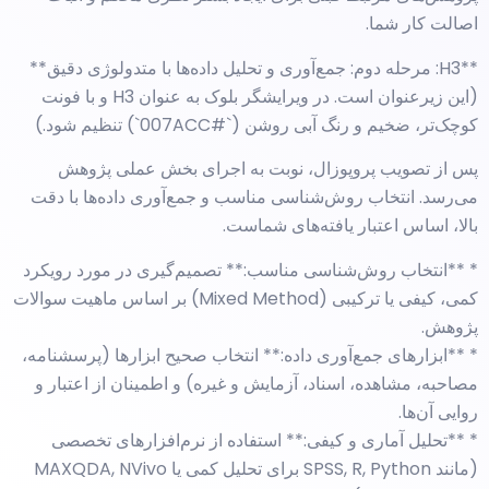
اصالت کار شما.
**H3: مرحله دوم: جمع‌آوری و تحلیل داده‌ها با متدولوژی دقیق**
(این زیرعنوان است. در ویرایشگر بلوک به عنوان H3 و با فونت
کوچک‌تر، ضخیم و رنگ آبی روشن (`#007ACC`) تنظیم شود.)
پس از تصویب پروپوزال، نوبت به اجرای بخش عملی پژوهش
می‌رسد. انتخاب روش‌شناسی مناسب و جمع‌آوری داده‌ها با دقت
بالا، اساس اعتبار یافته‌های شماست.
* **انتخاب روش‌شناسی مناسب:** تصمیم‌گیری در مورد رویکرد
کمی، کیفی یا ترکیبی (Mixed Method) بر اساس ماهیت سوالات
پژوهش.
* **ابزارهای جمع‌آوری داده:** انتخاب صحیح ابزارها (پرسشنامه،
مصاحبه، مشاهده، اسناد، آزمایش و غیره) و اطمینان از اعتبار و
روایی آن‌ها.
* **تحلیل آماری و کیفی:** استفاده از نرم‌افزارهای تخصصی
(مانند SPSS, R, Python برای تحلیل کمی یا MAXQDA, NVivo