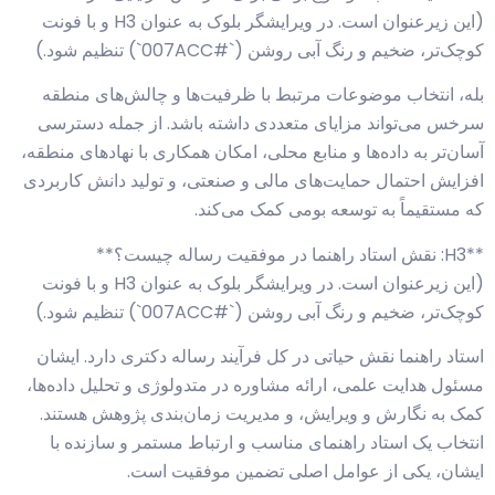
(این زیرعنوان است. در ویرایشگر بلوک به عنوان H3 و با فونت
کوچک‌تر، ضخیم و رنگ آبی روشن (`#007ACC`) تنظیم شود.)
بله، انتخاب موضوعات مرتبط با ظرفیت‌ها و چالش‌های منطقه
سرخس می‌تواند مزایای متعددی داشته باشد. از جمله دسترسی
آسان‌تر به داده‌ها و منابع محلی، امکان همکاری با نهادهای منطقه،
افزایش احتمال حمایت‌های مالی و صنعتی، و تولید دانش کاربردی
که مستقیماً به توسعه بومی کمک می‌کند.
**H3: نقش استاد راهنما در موفقیت رساله چیست؟**
(این زیرعنوان است. در ویرایشگر بلوک به عنوان H3 و با فونت
کوچک‌تر، ضخیم و رنگ آبی روشن (`#007ACC`) تنظیم شود.)
استاد راهنما نقش حیاتی در کل فرآیند رساله دکتری دارد. ایشان
مسئول هدایت علمی، ارائه مشاوره در متدولوژی و تحلیل داده‌ها،
کمک به نگارش و ویرایش، و مدیریت زمان‌بندی پژوهش هستند.
انتخاب یک استاد راهنمای مناسب و ارتباط مستمر و سازنده با
ایشان، یکی از عوامل اصلی تضمین موفقیت است.