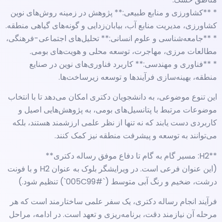
* **کشاورزی و منابع طبیعی:** پژوهش در زمینه روش‌های نوین
کشاورزی، مدیریت منابع آب، بیابان‌زدایی و گونه‌های گیاهی منطقه.
* **جامعه‌شناسی و علوم انسانی:** تحلیل‌های اجتماعی-فرهنگی،
مطالعات مرزی، مهاجرت، توسعه محلی و هویت‌های بومی.
* **فناوری و مهندسی:** کاربرد فناوری‌های نوین در صنایع
منطقه، بهینه‌سازی فرآیندها و توسعه زیرساخت‌ها.
این تنوع موضوعی، به دانشجویان دکتری امکان می‌دهد تا با انتخاب
موضوعات مرتبط با پتانسیل‌های بومی، به پژوهش‌هایی اصیل و
کاربردی دست یابند که نه تنها از نظر علمی ارزشمند هستند، بلکه
می‌توانند به توسعه و پیشرفت منطقه نیز کمک کنند.
**H2: مسیر گام به گام تا دفاع موفق رساله دکتری**
(این عنوان فرعی است. در ویرایشگر بلوک به عنوان H2 و با فونت
درشت، ضخیم و رنگ آبی متوسط (`#005C99`) تنظیم شود.)
فرآیند انجام رساله دکتری، یک سفر علمی ساختارمند است که هر
مرحله آن نیازمند دقت، برنامه‌ریزی و تعهد است. در ادامه، مراحل