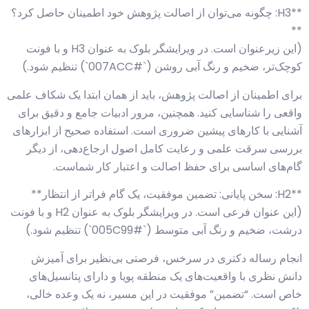
**H3: چگونه می‌توان از اصالت پژوهش خود اطمینان حاصل کرد؟
**
(این زیرعنوان است. در ویرایشگر بلوک به عنوان H3 و با فونت
کوچک‌تر، ضخیم و رنگ آبی روشن (`#007ACC`) تنظیم شود.)
برای اطمینان از اصالت پژوهش، باید از همان ابتدا یک شکاف علمی
واقعی را شناسایی کنید. همچنین، مرور ادبیات جامع و دقیق برای
آشنایی با کارهای پیشین ضروری است. استفاده صحیح از ابزارهای
بررسی سرقت علمی و رعایت کامل اصول ارجاع‌دهی، از دیگر
گام‌های اساسی برای حفظ اصالت و اعتبار کار شماست.
**H2: سخن پایانی: تضمین موفقیت، یک گام فراتر از انتظار**
(این عنوان فرعی است. در ویرایشگر بلوک به عنوان H2 و با فونت
درشت، ضخیم و رنگ آبی متوسط (`#005C99`) تنظیم شود.)
انجام رساله دکتری در سرخس، فرصتی بی‌نظیر برای آمیزش
دانش نظری با واقعیت‌های یک منطقه پویا و دارای پتانسیل‌های
خاص است. “تضمین” موفقیت در این مسیر، نه یک وعده خالی،