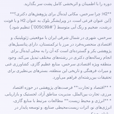
دوره را با اطمینان و اثربخشی کامل پشت سر بگذارید.
**H2: چرا سرخس، مکانی ایده‌آل برای پژوهش‌های دکتری؟**
(این عنوان فرعی است. در ویرایشگر بلوک به عنوان H2 و با فونت
درشت، ضخیم و رنگ آبی متوسط (`#005C99`) تنظیم شود.)
سرخس، شهری در شمال شرقی ایران با موقعیتی ژئوپلیتیک و
اقتصادی منحصربه‌فرد در مرز با ترکمنستان، دارای پتانسیل‌های
پژوهشی بکر و گسترده‌ای است که آن را به محلی ایده‌آل برای
انجام رساله‌های دکتری در رشته‌های مختلف تبدیل می‌کند. وجود
منطقه ویژه اقتصادی سرخس، منابع عظیم گازی، کشاورزی غنی
و میراث فرهنگی و تاریخی این منطقه، بسترهای بی‌نظیری برای
تحقیقات بین‌رشته‌ای فراهم می‌آورد.
* **اقتصاد و تجارت:** فرصت‌های پژوهشی در حوزه اقتصاد
مرزی، تجارت بین‌الملل، مدیریت مناطق آزاد، لجستیک و بازاریابی.
* **انرژی و محیط زیست:** مطالعات مرتبط با منابع گازی،
انرژی‌های نو، اثرات زیست‌محیطی صنایع، و توسعه پایدار در
مناطق خشک.