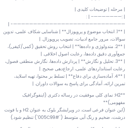
| مرحله | توضیحات کلیدی |
| :———————– | :
————————————————————————————- |
| **1. انتخاب موضوع و پروپوزال** | شناسایی شکاف علمی، تدوین
سوالات، مرور جامع ادبیات، تصویب پروپوزال. |
| **2. متدولوژی و داده‌ها** | انتخاب روش تحقیق (کمی/کیفی)،
جمع‌آوری دقیق داده‌ها، رعایت اصول اخلاقی. |
| **3. تحلیل و نگارش** | پردازش داده‌ها، نگارش منطقی فصول،
رعایت استانداردهای علمی، ارجاع‌دهی صحیح. |
| **4. آماده‌سازی برای دفاع** | تسلط بر محتوا، تهیه اسلاید،
تمرین ارائه، آمادگی برای پاسخ به سوالات داوران. |
**H2: نمای کلی موفقیت در رساله دکتری (اینفوگرافیک
مفهومی)**
(این عنوان فرعی است. در ویرایشگر بلوک به عنوان H2 و با فونت
درشت، ضخیم و رنگ آبی متوسط (`#005C99`) تنظیم شود.)