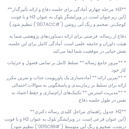
**H3: مرحله چهارم: آمادگی برای جلسه دفاع و ارائه تأثیرگذار**
(این زیرعنوان است. در ویرایشگر بلوک به عنوان H3 و با فونت
کوچک‌تر، ضخیم و رنگ آبی روشن (`#007ACC`) تنظیم شود.)
دفاع از رساله، فرصتی برای ارائه دستاوردهای پژوهشی شما به
هیئت داوران و جامعه علمی است. آمادگی کامل برای این جلسه،
نقش حیاتی در موفقیت شما ایفا می‌کند.
* **مرور جامع رساله:** تسلط کامل بر تمامی فصول و جزئیات
کار خود.
* **تمرین ارائه:** آماده‌سازی یک پاورپوینت جذاب و تمرین مکرر
ارائه برای تسلط بر زمان‌بندی و پاسخگویی به سوالات احتمالی.
* **مدیریت استرس:** تکنیک‌های آرام‌سازی و حفظ اعتماد به
نفس در طول جلسه دفاع.
**H2: جدول راهنمای مراحل کلیدی رساله دکتری**
(این عنوان فرعی است. در ویرایشگر بلوک به عنوان H2 و با فونت
درشت، ضخیم و رنگ آبی متوسط (`#005C99`) تنظیم شود.)