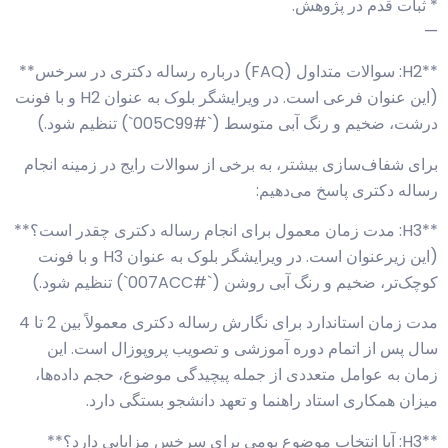
* ثبات قدم در پژوهش.
—
**H2: سوالات متداول (FAQ) درباره رساله دکتری در سرخس**
(این عنوان فرعی است. در ویرایشگر بلوک به عنوان H2 و با فونت
درشت، ضخیم و رنگ آبی متوسط (`#005C99`) تنظیم شود.)
برای شفاف‌سازی بیشتر، به برخی از سوالات رایج در زمینه انجام
رساله دکتری پاسخ می‌دهیم:
**H3: مدت زمان معمول برای انجام رساله دکتری چقدر است؟**
(این زیرعنوان است. در ویرایشگر بلوک به عنوان H3 و با فونت
کوچک‌تر، ضخیم و رنگ آبی روشن (`#007ACC`) تنظیم شود.)
مدت زمان استاندارد برای نگارش رساله دکتری معمولاً بین 2 تا 4
سال پس از اتمام دوره آموزشی و تصویب پروپوزال است. این
زمان به عوامل متعددی از جمله پیچیدگی موضوع، حجم داده‌ها،
میزان همکاری استاد راهنما و تعهد دانشجو بستگی دارد.
**H3: آیا انتخاب موضوع بومی برای سرخس مزایایی دارد؟**