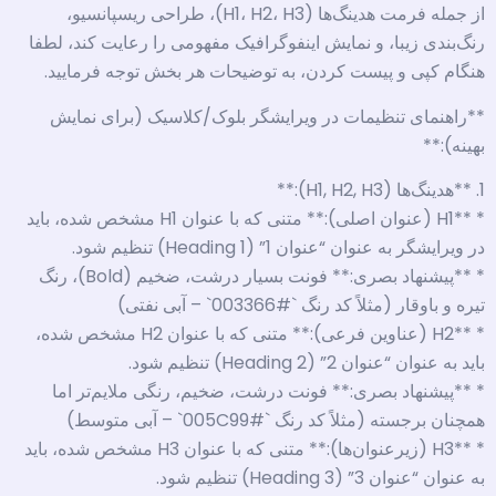
از جمله فرمت هدینگ‌ها (H1، H2، H3)، طراحی ریسپانسیو،
رنگ‌بندی زیبا، و نمایش اینفوگرافیک مفهومی را رعایت کند، لطفا
هنگام کپی و پیست کردن، به توضیحات هر بخش توجه فرمایید.
**راهنمای تنظیمات در ویرایشگر بلوک/کلاسیک (برای نمایش
بهینه):**
1. **هدینگ‌ها (H1, H2, H3):**
* **H1 (عنوان اصلی):** متنی که با عنوان H1 مشخص شده، باید
در ویرایشگر به عنوان “عنوان 1” (Heading 1) تنظیم شود.
* **پیشنهاد بصری:** فونت بسیار درشت، ضخیم (Bold)، رنگ
تیره و باوقار (مثلاً کد رنگ `#003366` – آبی نفتی)
* **H2 (عناوین فرعی):** متنی که با عنوان H2 مشخص شده،
باید به عنوان “عنوان 2” (Heading 2) تنظیم شود.
* **پیشنهاد بصری:** فونت درشت، ضخیم، رنگی ملایم‌تر اما
همچنان برجسته (مثلاً کد رنگ `#005C99` – آبی متوسط)
* **H3 (زیرعنوان‌ها):** متنی که با عنوان H3 مشخص شده، باید
به عنوان “عنوان 3” (Heading 3) تنظیم شود.