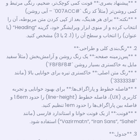
* **پیشنهاد بصری:** فونت کمی کوچک‌تر، ضخیم، رنگی مرتبط و
کمی روشن‌تر (مثلاً کد رنگ `#007ACC` – آبی روشن)
* **نکته:** برای هر هدینگ، بعد از کپی کردن متن مربوطه، آن را
انتخاب کرده و از منوی ابزار ویرایشگر خود، گزینه “Heading” (یا
عنوان) را انتخاب و سطح آن را (1، 2 یا 3) مشخص کنید.
2. **رنگ‌بندی کلی و طراحی:**
* **پس‌زمینه صفحه:** یک رنگ روشن و آرامش‌بخش (مثلاً سفید
مایل به خاکستری بسیار روشن `#F8F8F8`)
* **رنگ متن اصلی:** خاکستری تیره برای خوانایی بالا (مانند
`#333333`)
* **فاصله خطوط و پاراگراف‌ها:** برای بهبود خوانایی و تجربه
کاربری (UX)، فاصله خطوط (line-height) را حدود 1.6em و
فاصله بین پاراگراف‌ها را حدود 1em تنظیم کنید.
* **فونت:** از یک فونت خوانا و استاندارد فارسی (مانند
“Vazirmatn”, “Iran Sans”, “Sahel”) استفاده شود.
3. **جدول:**