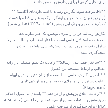
برای تحلیل کیفی) برای پردازش و تفسیر داده‌ها.
**H3: مرحله سوم: نگارش رساله با استانداردهای آکادمیک**
(این زیرعنوان است. در ویرایشگر بلوک به عنوان H3 و با فونت
کوچک‌تر، ضخیم و رنگ آبی روشن (`#007ACC`) تنظیم شود.)
نگارش رساله، فراتر از صرف نوشتن، یک هنر سازماندهی
اطلاعات و استدلال علمی است. ساختار استاندارد رساله معمولاً
شامل مقدمه، مرور ادبیات، روش‌شناسی، یافته‌ها، بحث و
نتیجه‌گیری است.
* **ساختار فصل‌بندی رساله:** رعایت یک نظم منطقی در ارائه
مطالب و ارتباط منسجم بین فصول.
* **اصول نگارش علمی:** استفاده از زبان دقیق و بدون ابهام،
رعایت دستور زبان و املای صحیح، و پرهیز از کپی‌کاری
(Plagiarism).
* **رعایت اخلاق پژوهش و ارجاع‌دهی:** پایبندی به اصول اخلاقی
در پژوهش و استفاده صحیح از سیستم‌های ارجاع‌دهی (مانند APA,
MLA) برای جلوگیری از سرقت علمی.