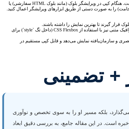
* **هدینگ‌ها (H1, H2, H3):** برای هر هدینگ، تگ HTML به همراه ویژگی `style` برای تعیین `font-size`, `font-weight` و `color` ارائه شده است. هنگام کپی در ویرایشگر بلوک (مانند بلوک HTML سفارشی) یا
 ضخامت) را به صورت دستی از طریق ابزارهای ویرایشگر اعمال کنید.
* **ریسپانسیو بودن:** ساختار کلی مقاله با پاراگراف‌های کوتاه، لیست‌ها، و جدول استاندارد به ریسپانسیو بودن کمک می‌کند. بخش اینفوگرافیک متنی نیز با استفاده از CSS Flexbox (داخل تگ `style`) برای
شده است که اطلاعات را به صورت بصری و سازمان‌یافته نمایش می‌دهد و قابل کپی مستقیم در
ر + تضمینی
ی‌گذارد، بلکه مسیر او را به سوی تخصص و نوآوری
بره است. در این مقاله جامع، به بررسی دقیق ابعاد