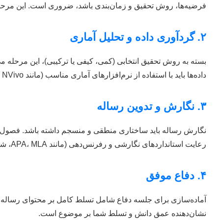
فرضیه‌ها، روش تحقیق و زمان‌بندی باشد، ضروری است. این مرحله
۲. گردآوری داده و تحلیل آماری
بسته به روش تحقیق انتخابی (کمی، کیفی یا ترکیبی)، این مرحله می
داده‌ها باید با استفاده از نرم‌افزارهای آماری مناسب (مانند SPSS, R, Stata, NVivo) و با دقت بالا تحلیل شوند. تفسیر صحیح نتایج، بخش حیاتی این مرحله است.
۳. نگارش و تدوین رساله
نگارش رساله باید ساختاری منطقی و منسجم داشته باشد. فصول مختل
رعایت استانداردهای نگارشی و رفرنس‌دهی (مانند APA، MLA، شیکاگو) در این مرحله اهمیت فراوانی دارد.
۴. دفاع موفق
آماده‌سازی برای جلسه دفاع شامل تسلط کامل بر محتوای رساله، ته
نشان‌دهنده عمق دانش و تسلط شما بر موضوع است.