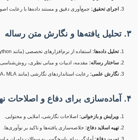
اجرای تحقیق:
جمع‌آوری دقیق و مستند داده‌ها با رعایت اص
۳. تحلیل یافته‌ها و نگارش متن رساله
تحلیل داده‌ها:
استفاده از نرم‌افزارهای تخصصی (مانند SPSS، R، Python برای کمی و NVivo، MAXQDA برای کیفی).
ساختار رساله:
مقدمه، ادبیات و مبانی نظری، روش‌شناسی، یا
نگارش علمی:
رعایت استانداردهای نگارشی (مانند APA، MLA)، ارجاع‌دهی دقیق و پرهیز از سرقت علمی.
۴. آماده‌سازی برای دفاع و اصلاحات نهایی
ویرایش و بازخوانی:
اصلاحات نگارشی، املایی و محتوایی.
تهیه اسلاید دفاع:
خلاصه‌سازی یافته‌ها و تاکید بر نوآوری‌ها.
تمرین دفاع:
آمادگی برای پاسخگویی به سوالات داوران و اسات