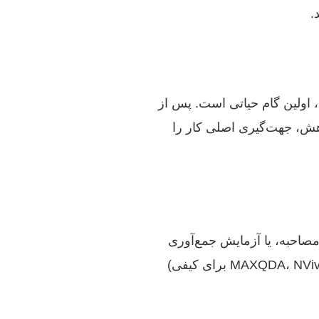
.
 اولین گام حیاتی است. پس از
هش، جهت‌گیری اصلی کار را
مصاحبه، یا آزمایش جمع‌آوری
می‌شوند. سپس، با استفاده از نرم‌افزارهای تخصصی (مانند SPSS، R، Python برای کمی؛ MAXQDA، NVivo برای کیفی)