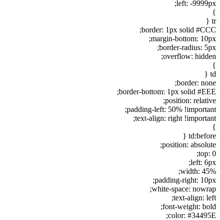
left: -9999px;
}
tr {
border: 1px solid #CCC;
margin-bottom: 10px;
border-radius: 5px;
overflow: hidden;
}
td {
border: none;
border-bottom: 1px solid #EEE;
position: relative;
padding-left: 50% !important;
text-align: right !important;
}
td:before {
position: absolute;
top: 0;
left: 6px;
width: 45%;
padding-right: 10px;
white-space: nowrap;
text-align: left;
font-weight: bold;
color: #34495E;