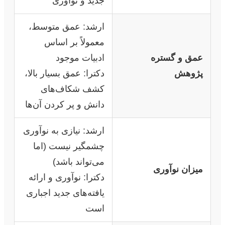
جدید و نوآوری
ارشد: عمق متوسط،
معمولاً بر اساس
عمق و گستره
ادبیات موجود
پژوهش
دکترا: عمق بسیار بالا،
کشف شکاف‌های
دانش و پر کردن آن‌ها
ارشد: نیازی به نوآوری
چشمگیر نیست (اما
می‌تواند باشد)
میزان نوآوری
دکترا: نوآوری و ارائه
یافته‌های جدید اجباری
است