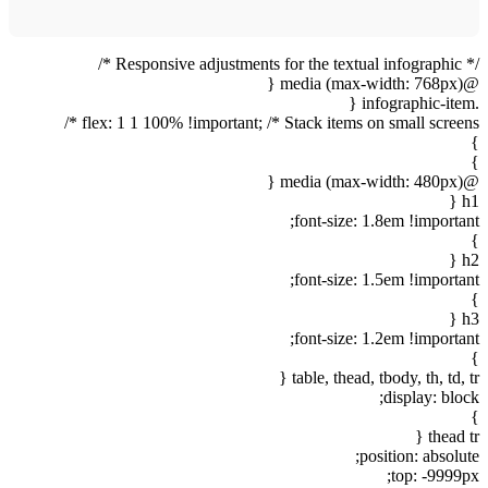
/* Responsive adjustments for the textual infographic */
@media (max-width: 768px) {
.infographic-item {
flex: 1 1 100% !important; /* Stack items on small screens */
}
}
@media (max-width: 480px) {
h1 {
font-size: 1.8em !important;
}
h2 {
font-size: 1.5em !important;
}
h3 {
font-size: 1.2em !important;
}
table, thead, tbody, th, td, tr {
display: block;
}
thead tr {
position: absolute;
top: -9999px;