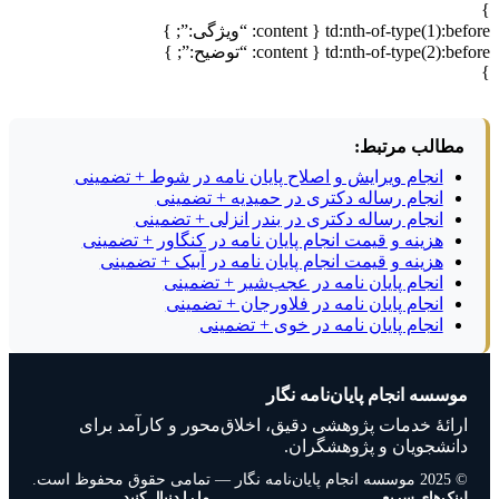
}
td:nth-of-type(1):before { content: “ویژگی:”; }
td:nth-of-type(2):before { content: “توضیح:”; }
}
مطالب مرتبط:
انجام ویرایش و اصلاح پایان نامه در شوط + تضمینی
انجام رساله دکتری در حمیدیه + تضمینی
انجام رساله دکتری در بندر انزلی + تضمینی
هزینه و قیمت انجام پایان نامه در کنگاور + تضمینی
هزینه و قیمت انجام پایان نامه در آبیک + تضمینی
انجام پایان نامه در عجب‌شیر + تضمینی
انجام پایان نامه در فلاورجان + تضمینی
انجام پایان نامه در خوی + تضمینی
موسسه انجام پایان‌نامه نگار
ارائهٔ خدمات پژوهشی دقیق، اخلاق‌محور و کارآمد برای
دانشجویان و پژوهشگران.
© 2025 موسسه انجام پایان‌نامه نگار — تمامی حقوق محفوظ است.
لینک‌های سریع
ما را دنبال کنید