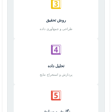
3️⃣
روش تحقیق
طراحی و جمع‌آوری داده
4️⃣
تحلیل داده
پردازش و استخراج نتایج
5️⃣
نگارش و ویرایش