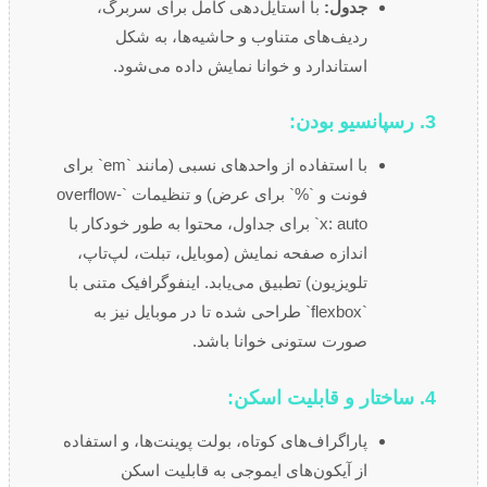
جدول:
با استایل‌دهی کامل برای سربرگ،
ردیف‌های متناوب و حاشیه‌ها، به شکل
استاندارد و خوانا نمایش داده می‌شود.
3. رسپانسیو بودن:
با استفاده از واحدهای نسبی (مانند `em` برای
فونت و `%` برای عرض) و تنظیمات `overflow-
x: auto` برای جداول، محتوا به طور خودکار با
اندازه صفحه نمایش (موبایل، تبلت، لپ‌تاپ،
تلویزیون) تطبیق می‌یابد. اینفوگرافیک متنی با
`flexbox` طراحی شده تا در موبایل نیز به
صورت ستونی خوانا باشد.
4. ساختار و قابلیت اسکن:
پاراگراف‌های کوتاه، بولت پوینت‌ها، و استفاده
از آیکون‌های ایموجی به قابلیت اسکن