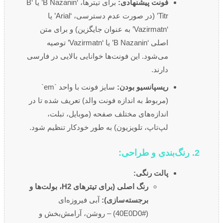
فونت پیشنهادی:
برای تیترها، ‘B Nazanin’ یا ‘B
Titr’ (در صورت عدم دسترسی، ‘Arial’ یا
‘Vazirmatn’ به عنوان جایگزین) و برای متن
اصلی ‘B Nazanin’ یا ‘Vazirmatn’ توصیه
می‌شود. این فونت‌ها خوانایی بالایی در فارسی
دارند.
ریسپانسیو بودن:
سایز فونت با واحد `em`
(مربوط به اندازه فونت والد) تعریف شده تا در
اندازه‌های مختلف صفحه (موبایل، تبلت،
لپ‌تاپ، تلویزیون) به طور خودکار تنظیم شود.
2. رنگ‌بندی و طراحی:
پالت رنگی:
رنگ اصلی (برای تیترهای H2، بولت‌ها و
برجسته‌سازی):
آبی فیروزه‌ای
(#40E0D0) – روشن، آرامش‌بخش و