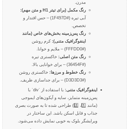
مدرن.
رنگ مکمل (برای تیتر H1 و متن مهم):
آبی تیره (#1F497D) – حس اقتدار و
تخصص.
رنگ پس‌زمینه بخش‌های خاص (مانند
اینفوگرافیک متنی):
کرم روشن
(#FFFDD0) – ملایم و خوانا.
رنگ متن اصلی:
خاکستری تیره
(#36454F) – برای خوانایی بالا.
رنگ خطوط و مرزها:
خاکستری روشن
(#D3D3D3) – برای جداسازی ظریف.
اینفوگرافیک متنی:
با استفاده از `div` با
پس‌زمینه متمایز، سایه و آیکون‌های ایموجی
(مانند 1️⃣، 2️⃣) طراحی شده تا به صورت بصری
جذاب و قابل اسکن باشد. این ساختار در
ویرایشگر بلوک به خوبی نمایش داده می‌شود.