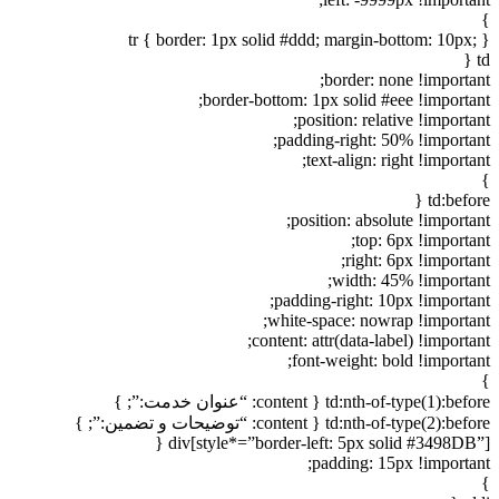
}
tr { border: 1px solid #ddd; margin-bottom: 10px; }
td {
border: none !important;
border-bottom: 1px solid #eee !important;
position: relative !important;
padding-right: 50% !important;
text-align: right !important;
}
td:before {
position: absolute !important;
top: 6px !important;
right: 6px !important;
width: 45% !important;
padding-right: 10px !important;
white-space: nowrap !important;
content: attr(data-label) !important;
font-weight: bold !important;
}
td:nth-of-type(1):before { content: “عنوان خدمت:”; }
td:nth-of-type(2):before { content: “توضیحات و تضمین:”; }
div[style*=”border-left: 5px solid #3498DB”] {
padding: 15px !important;
}