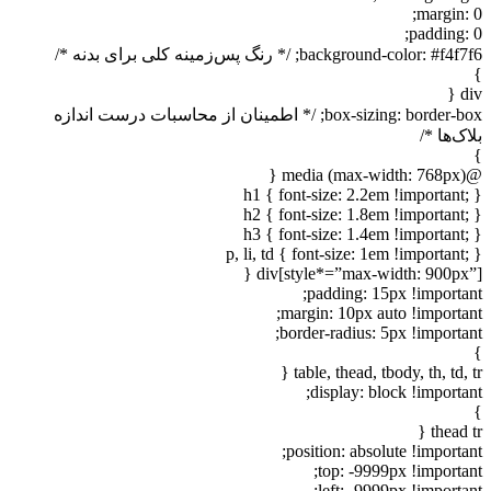
margin: 0;
padding: 0;
background-color: #f4f7f6; /* رنگ پس‌زمینه کلی برای بدنه */
}
div {
box-sizing: border-box; /* اطمینان از محاسبات درست اندازه
بلاک‌ها */
}
@media (max-width: 768px) {
h1 { font-size: 2.2em !important; }
h2 { font-size: 1.8em !important; }
h3 { font-size: 1.4em !important; }
p, li, td { font-size: 1em !important; }
div[style*=”max-width: 900px”] {
padding: 15px !important;
margin: 10px auto !important;
border-radius: 5px !important;
}
table, thead, tbody, th, td, tr {
display: block !important;
}
thead tr {
position: absolute !important;
top: -9999px !important;
left: -9999px !important;