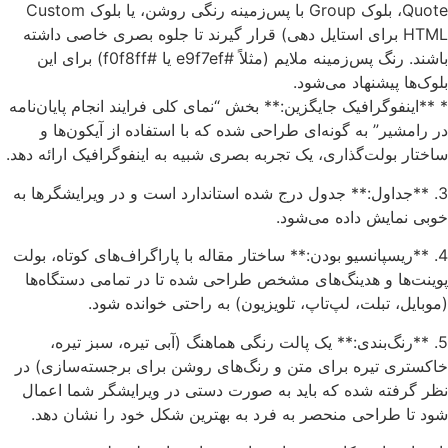
Quote، بلوک Group با پس‌زمینه رنگی روشن، یا بلوک Custom
HTML برای استایل دهی) قرار گیرند تا جلوه بصری خاصی داشته
باشند. رنگ پس‌زمینه ملایم (مثلاً #e9f7ef یا #f0f8ff) برای این
بلوک‌ها پیشنهاد می‌شود.
* **اینفوگرافیک جایگزین:** بخش “نمای کلی فرایند انجام پایان‌نامه
در رامشیر” به گونه‌ای طراحی شده که با استفاده از آیکون‌ها و
ساختار بولت‌گذاری، یک تجربه بصری شبیه به اینفوگرافیک ارائه دهد.
3. **جداول:** جدول درج شده استاندارد است و در ویرایشگرها به
خوبی نمایش داده می‌شود.
4. **ریسپانسیو بودن:** ساختار مقاله با پاراگراف‌های کوتاه، بولت
پوینت‌ها و هدینگ‌های مشخص طراحی شده تا در تمامی دستگاه‌ها
(موبایل، تبلت، لپ‌تاپ، تلویزیون) به راحتی خوانده شود.
5. **رنگ‌بندی:** یک پالت رنگی هماهنگ (آبی تیره، سبز تیره،
خاکستری تیره برای متن و رنگ‌های روشن برای برجسته‌سازی) در
نظر گرفته شده که باید به صورت دستی در ویرایشگر شما اعمال
شود تا طراحی منحصر به فرد به بهترین شکل خود را نشان دهد.