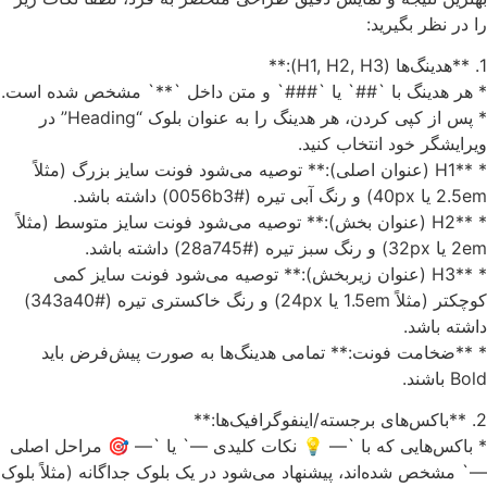
را در نظر بگیرید:
1. **هدینگ‌ها (H1, H2, H3):**
* هر هدینگ با `##` یا `###` و متن داخل `**` مشخص شده است.
* پس از کپی کردن، هر هدینگ را به عنوان بلوک “Heading” در
ویرایشگر خود انتخاب کنید.
* **H1 (عنوان اصلی):** توصیه می‌شود فونت سایز بزرگ (مثلاً
2.5em یا 40px) و رنگ آبی تیره (#0056b3) داشته باشد.
* **H2 (عنوان بخش):** توصیه می‌شود فونت سایز متوسط (مثلاً
2em یا 32px) و رنگ سبز تیره (#28a745) داشته باشد.
* **H3 (عنوان زیربخش):** توصیه می‌شود فونت سایز کمی
کوچکتر (مثلاً 1.5em یا 24px) و رنگ خاکستری تیره (#343a40)
داشته باشد.
* **ضخامت فونت:** تمامی هدینگ‌ها به صورت پیش‌فرض باید
Bold باشند.
2. **باکس‌های برجسته/اینفوگرافیک‌ها:**
* باکس‌هایی که با `— 💡 نکات کلیدی —` یا `— 🎯 مراحل اصلی
—` مشخص شده‌اند، پیشنهاد می‌شود در یک بلوک جداگانه (مثلاً بلوک