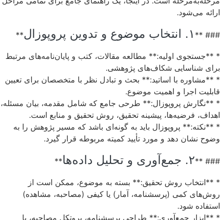
مرحله‌به‌مرحله است. در اینجا، یک راهنمای جامع برای تمامی مراحل
ارائه می‌شود.
۱. انتخاب موضوع و تدوین پروپوزال
**
### **
* **جستجوی اولیه:** مطالعه مقالات، کتب و پایان‌نامه‌های مرتبط
برای شناسایی شکاف‌های پژوهشی.
* **مشاوره با اساتید:** بحث و تبادل نظر با متخصصان برای تعیین
قابلیت اجرا و اهمیت موضوع.
* **نگارش پروپوزال:** طرحی جامع که شامل مقدمه، بیان مسئله،
اهداف، فرضیه‌ها، پیشینه تحقیق، روش تحقیق و منابع است.
* **نکته:** پروپوزال باید به گونه‌ای باشد که مسیر پژوهش را به
وضوح نشان دهد و مورد تأیید کمیته مربوطه قرار گیرد.
۲. جمع‌آوری و تحلیل داده‌ها
**
### **
* **انتخاب روش تحقیق:** بسته به موضوع، ممکن است از
روش‌های کمی (پرسشنامه، آمار) یا کیفی (مصاحبه، مشاهده)
استفاده شود.
* **ابزار جمع‌آوری:** طراحی پرسشنامه، پروتکل مصاحبه، یا