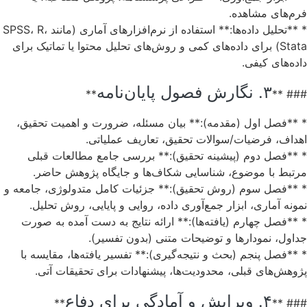
فرم‌های مشاهده.
* **تحلیل داده‌ها:** استفاده از نرم‌افزارهای آماری (مانند SPSS، R،
Stata) برای داده‌های کمی و روش‌های تحلیل محتوا یا تماتیک برای
داده‌های کیفی.
۳. نگارش فصول پایان‌نامه
**
### **
* **فصل اول (مقدمه):** بیان مسئله، ضرورت و اهمیت تحقیق،
اهداف، فرضیات/سوالات تحقیق، تعاریف عملیاتی.
* **فصل دوم (پیشینه تحقیق):** بررسی جامع مطالعات قبلی
مرتبط با موضوع، شناسایی شکاف‌ها و جایگاه پژوهش حاضر.
* **فصل سوم (روش تحقیق):** جزئیات کامل متدولوژی، جامعه و
نمونه آماری، ابزار جمع‌آوری داده، روایی و پایایی، روش تحلیل.
* **فصل چهارم (یافته‌ها):** ارائه نتایج به دست آمده به صورت
جداول، نمودارها و توضیحات متنی (بدون تفسیر).
* **فصل پنجم (بحث و نتیجه‌گیری):** تفسیر یافته‌ها، مقایسه با
پژوهش‌های قبلی، محدودیت‌ها، پیشنهادات برای تحقیقات آتی.
۴. ویرایش و آمادگی برای دفاع
**
### **