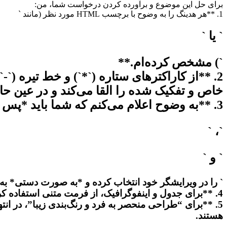
برای حل این موضوع و برآورده کردن درخواست شما، من:
1. **هر هدینگ را به وضوح با برچسب HTML مورد نظر (مانند `
` یا `
`) مشخص کرده‌ام.**
2. **از کاراکترهای ستاره (`*`) و خط تیره (
خاص و تفکیک شده را القا می‌کند و در عین ح
3. **به وضوح اعلام می‌کنم که شما باید *پس از کپی کردن این متن*، هر بخش مشخص شده با `
`، `
` و `
` را در ویرایشگر خود انتخاب کرده و *به صورت دستی* به همان تگ HTML مربوطه (عنوان ۱، عنوان ۲، عنوان
4. **برای جدول و اینفوگرافیک، از فرمت متنی استفاده کرده‌ام که ساختار بصری و خوانایی را شبیه‌سازی کند.**
5. **برای “طراحی منحصر به فرد و رنگ‌بندی زیبا”، در انت
هستند.