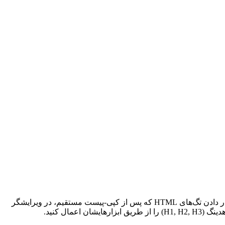
با توجه به درخواست شما برای فرمت واقعی H1، H2، H3 و طراحی منحصر به فرد، لطفاً توجه داشته باشید که در خروجی متنی، امکان قرار دادن تگ‌های HTML که پس از کپی-پیست مستقیم، در ویرایشگر
ال کنید.