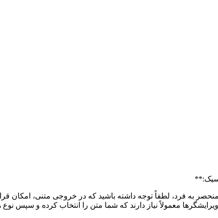
اسیک:**
دارند که شما متن را انتخاب کرده و سپس نوع هدینگ (H1, H2, H3) را از طریق ابزارهایشان اعم