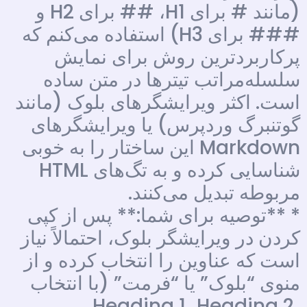
(مانند # برای H1، ## برای H2 و
### برای H3) استفاده می‌کنم که
پرکاربردترین روش برای نمایش
سلسله‌مراتب تیترها در متن ساده
است. اکثر ویرایشگرهای بلوک (مانند
گوتنبرگ وردپرس) یا ویرایشگرهای
Markdown این ساختار را به خوبی
شناسایی کرده و به تگ‌های HTML
مربوطه تبدیل می‌کنند.
* **توصیه برای شما:** پس از کپی
کردن در ویرایشگر بلوک، احتمالاً نیاز
است که عناوین را انتخاب کرده و از
منوی “بلوک” یا “فرمت” (با انتخاب
Heading 1، Heading 2،