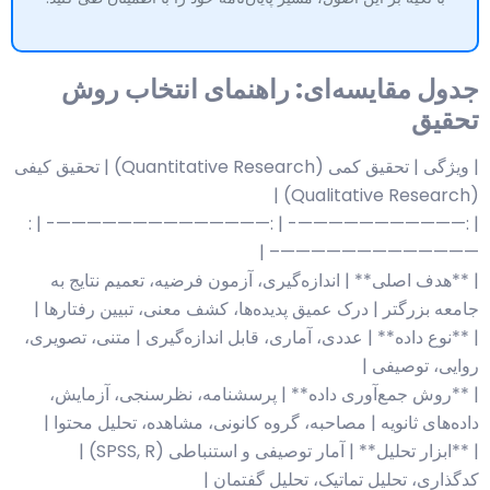
جدول مقایسه‌ای: راهنمای انتخاب روش
تحقیق
| ویژگی | تحقیق کمی (Quantitative Research) | تحقیق کیفی
(Qualitative Research) |
| :———————————- | :——————————————- | :
—————————————– |
| **هدف اصلی** | اندازه‌گیری، آزمون فرضیه، تعمیم نتایج به
جامعه بزرگتر | درک عمیق پدیده‌ها، کشف معنی، تبیین رفتارها |
| **نوع داده** | عددی، آماری، قابل اندازه‌گیری | متنی، تصویری،
روایی، توصیفی |
| **روش جمع‌آوری داده** | پرسشنامه، نظرسنجی، آزمایش،
داده‌های ثانویه | مصاحبه، گروه کانونی، مشاهده، تحلیل محتوا |
| **ابزار تحلیل** | آمار توصیفی و استنباطی (SPSS, R) |
کدگذاری، تحلیل تماتیک، تحلیل گفتمان |