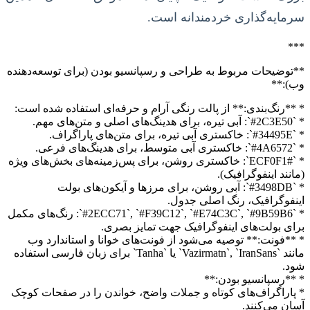
سرمایه‌گذاری خردمندانه است.
***
**توضیحات مربوط به طراحی و رسپانسیو بودن (برای توسعه‌دهنده
وب):**
* **رنگ‌بندی:** از پالت رنگی آرام و حرفه‌ای استفاده شده است:
* `#2C3E50`: آبی تیره، برای هدینگ‌های اصلی و متن‌های مهم.
* `#34495E`: خاکستری آبی تیره، برای متن‌های پاراگراف.
* `#4A6572`: خاکستری آبی متوسط، برای هدینگ‌های فرعی.
* `#ECF0F1`: خاکستری روشن، برای پس‌زمینه‌های بخش‌های ویژه
(مانند اینفوگرافیک).
* `#3498DB`: آبی روشن، برای مرزها و آیکون‌های بولت
اینفوگرافیک، رنگ اصلی جدول.
* `#2ECC71`, `#F39C12`, `#E74C3C`, `#9B59B6`: رنگ‌های مکمل
برای بولت‌های اینفوگرافیک جهت تمایز بصری.
* **فونت:** توصیه می‌شود از فونت‌های خوانا و استاندارد وب
مانند `Vazirmatn`, `IranSans` یا `Tanha` برای زبان فارسی استفاده
شود.
* **رسپانسیو بودن:**
* پاراگراف‌های کوتاه و جملات واضح، خواندن را در صفحات کوچک
آسان می‌کنند.