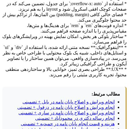
* استفاده از `overflow-x: auto;` برای جدول، تضمین می‌کند که در
صفحات کوچک افقی اسکرول شود و layout را به هم نریزد.
* فضای خالی کافی (padding, margin) بین المان‌ها، از تراکم بیش از
حد محتوا جلوگیری می‌کند.
* اندازه فونت‌های `em` و `rem` برای هدینگ‌ها و متن‌ها،
مقیاس‌پذیری را با اندازه صفحه فراهم می‌کنند.
* ساختار بلوکی هر بخش، امکان نمایش بهینه در ویرایشگرهای بلوک
را فراهم می‌سازد.
* **اینفوگرافیک:** نسخه متنی ارائه شده، با استفاده از `div` و `ul`
و استایل‌های داخلی، شبیه یک بلوک محتوایی با طراحی خاص به نظر
می‌رسد. در پیاده‌سازی واقعی، می‌توان همین ساختار را با تصاویر
آیکون و طراحی گرافیکی زیباتر کرد.
* **UX:** طراحی بصری تمیز، خوانایی بالا و ساختاردهی منطقی
محتوا، تجربه کاربری مثبتی را رقم می‌زند.
مطالب مرتبط:
انجام ویرایش و اصلاح پایان نامه در بابل + تضمینی
انجام ویرایش و اصلاح پایان نامه در دزفول + تضمینی
انجام ویرایش و اصلاح پایان نامه در ساری + تضمینی
انجام رساله دکتری در محمودآباد + تضمینی
هزینه و قیمت انجام پایان نامه در حمیدیه + تضمینی