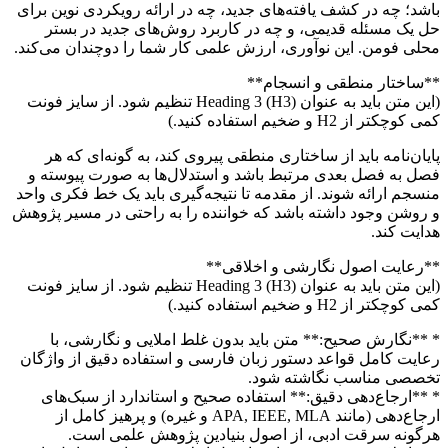
باشد؛ چه در کشف یافته‌های جدید، چه در ارائه رویکردی نوین برای
حل یک مسئله قدیمی، و چه در کاربرد روش‌های جدید در بستر
محلی فومن. این نوآوری، ارزش علمی کار شما را دوچندان می‌کند.
**ساختار منطقی و انسجام**
(این متن باید به عنوان Heading 3 (H3) تنظیم شود. از سایز فونت
کمی کوچکتر از H2 و ضخیم استفاده کنید.)
پایان‌نامه باید از ساختاری منطقی پیروی کند، به گونه‌ای که هر
فصل به فصل بعدی مرتبط باشد و استدلال‌ها به صورت پیوسته و
منسجم ارائه شوند. از مقدمه تا نتیجه‌گیری باید یک خط فکری واحد
و روشن وجود داشته باشد که خواننده را به راحتی در مسیر پژوهش
هدایت کند.
**رعایت اصول نگارشی و اخلاقی**
(این متن باید به عنوان Heading 3 (H3) تنظیم شود. از سایز فونت
کمی کوچکتر از H2 و ضخیم استفاده کنید.)
* **نگارش صحیح:** متن باید بدون غلط املایی و نگارشی، با
رعایت کامل قواعد دستور زبان فارسی و استفاده دقیق از واژگان
تخصصی مناسب نگاشته شود.
* **ارجاع‌دهی دقیق:** استفاده صحیح و استاندارد از سبک‌های
ارجاع‌دهی (مانند APA, IEEE, MLA و غیره) و پرهیز کامل از
هرگونه سرقت ادبی، از اصول بنیادین پژوهش علمی است.