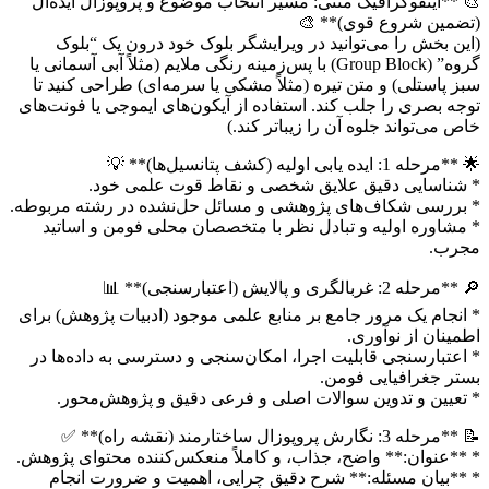
🎨 **اینفوگرافیک متنی: مسیر انتخاب موضوع و پروپوزال ایده‌آل
(تضمین شروع قوی)** 🎨
(این بخش را می‌توانید در ویرایشگر بلوک خود درون یک “بلوک
گروه” (Group Block) با پس‌زمینه رنگی ملایم (مثلاً آبی آسمانی یا
سبز پاستلی) و متن تیره (مثلاً مشکی یا سرمه‌ای) طراحی کنید تا
توجه بصری را جلب کند. استفاده از آیکون‌های ایموجی یا فونت‌های
خاص می‌تواند جلوه آن را زیباتر کند.)
🌟 **مرحله 1: ایده یابی اولیه (کشف پتانسیل‌ها)** 💡
* شناسایی دقیق علایق شخصی و نقاط قوت علمی خود.
* بررسی شکاف‌های پژوهشی و مسائل حل‌نشده در رشته مربوطه.
* مشاوره اولیه و تبادل نظر با متخصصان محلی فومن و اساتید
مجرب.
🔎 **مرحله 2: غربالگری و پالایش (اعتبارسنجی)** 📊
* انجام یک مرور جامع بر منابع علمی موجود (ادبیات پژوهش) برای
اطمینان از نوآوری.
* اعتبارسنجی قابلیت اجرا، امکان‌سنجی و دسترسی به داده‌ها در
بستر جغرافیایی فومن.
* تعیین و تدوین سوالات اصلی و فرعی دقیق و پژوهش‌محور.
📝 **مرحله 3: نگارش پروپوزال ساختارمند (نقشه راه)** ✅
* **عنوان:** واضح، جذاب، و کاملاً منعکس‌کننده محتوای پژوهش.
* **بیان مسئله:** شرح دقیق چرایی، اهمیت و ضرورت انجام