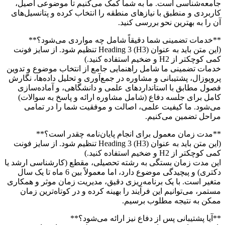
جامعه‌شناسی است. ما به شما کمک می‌کنیم تا موضوعی اصیل،
کاربردی و منطبق با نیازهای منطقه را انتخاب کرده و پتانسیل‌های
آن را به بهترین نحو بررسی کنید.
**خدمات تضمینی شما دقیقاً شامل چه مواردی می‌شود؟**
(این متن باید به عنوان Heading 3 (H3) تنظیم شود. از سایز فونت
کمی کوچکتر از H2 و ضخیم استفاده کنید.)
خدمات تضمینی ما شامل راهنمایی جامع از انتخاب موضوع و تدوین
پروپوزال، پشتیبانی و مشاوره در جمع‌آوری و تحلیل داده‌ها، نگارش
فصول مطابق با استانداردهای علمی و دانشگاهی، و آماده‌سازی
کامل برای جلسه دفاع (شامل مشاوره ارائه و پاسخ به سوالات)
می‌شود. ما کیفیت علمی، اصالت و موفقیت شما را در تمامی
مراحل تضمین می‌کنیم.
**مدت زمان معمول برای انجام پایان‌نامه چقدر است؟**
(این متن باید به عنوان Heading 3 (H3) تنظیم شود. از سایز فونت
کمی کوچکتر از H2 و ضخیم استفاده کنید.)
این مدت زمان بستگی به رشته تحصیلی، مقطع (کارشناسی ارشد یا
دکتری) و پیچیدگی موضوع دارد، اما معمولاً بین 6 ماه تا یک سال
متغیر است. با یک برنامه‌ریزی دقیق، مدیریت زمان موثر و همکاری
مستمر، می‌توانیم این فرآیند را بهینه کرده و در کوتاه‌ترین زمان
ممکن به نتیجه مطلوب برسیم.
**آیا پشتیبانی پس از دفاع نیز ارائه می‌شود؟**