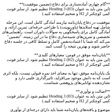
**گام چهارم: آماده‌سازی برای دفاع (تضمین موفقیت)**
(این متن باید به عنوان Heading 3 (H3) تنظیم شود. از سایز فونت
کمی کوچکتر از H2 و ضخیم استفاده کنید.)
موفقیت در دفاع پایان‌نامه نیازمند آمادگی کامل است. این مرحله
شامل تهیه اسلایدها (پاورپوینت) با طراحی حرفه‌ای، تمرین ارائه، و
آمادگی کامل برای پاسخگویی به سوالات داوران است. راهنمایی‌های
تخصصی و تمرین‌های شبیه‌سازی دفاع ما در این زمینه، “تضمین”
می‌کند که شما با اعتمادبه‌نفس کامل و تسلط کافی در جلسه دفاع
حاضر شوید و بهترین نتیجه را کسب کنید.
**پایان‌نامه موفق در فومن: معیارهای کلیدی**
(این متن باید به عنوان Heading 2 (H2) تنظیم شود. از سایز فونت
کمی کوچکتر از H1 و ضخیم استفاده کنید.)
یک پایان‌نامه موفق، تنها به معنای اخذ نمره قبولی نیست، بلکه اثری
است که به دانش موجود می‌افزاید، تاثیرگذاری علمی دارد و
نشان‌دهنده توانایی‌های پژوهشی شماست.
**اصالت و نوآوری**
(این متن باید به عنوان Heading 3 (H3) تنظیم شود. از سایز فونت
کمی کوچکتر از H2 و ضخیم استفاده کنید.)
موضوع و یافته‌های پایان‌نامه شما باید دارای درجه‌ای از نوآوری