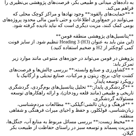
به داده‌های میدانی و طبیعی بکر، فرصت‌های پژوهشی بی‌نظیری را
فراهم می‌کند.
* **حمایت‌های بالقوه:** وجود نهادها و مراکز کوچک محلی که
می‌توانند در جمع‌آوری اطلاعات و حتی تامین مالی محدود پروژه‌های
بومی کمک کنند، مزیت دیگری است که نباید نادیده گرفته شود.
**پتانسیل‌های پژوهشی منطقه فومن**
(این متن باید به عنوان Heading 3 (H3) تنظیم شود. از سایز فونت
کمی کوچکتر از H2 و ضخیم استفاده کنید.)
پژوهش در فومن می‌تواند در حوزه‌های متنوعی مانند موارد زیر
تمرکز یابد:
* **کشاورزی و صنایع وابسته:** بررسی چالش‌ها و فرصت‌های
کشت چای، برنج، زیتون و مرکبات، صنایع تبدیلی و ارگانیک با
رویکرد توسعه پایدار.
* **گردشگری پایدار:** تحلیل پتانسیل‌های بوم‌گردی، گردشگری
تاریخی و طبیعی (مانند قلعه رودخان)، و ارائه راهکارهای توسعه
مسئولانه گردشگری.
* **فرهنگ و زبان تالشی/گیلکی:** مطالعات مردم‌شناسی،
زبان‌شناسی، فولکلور، و حفظ و احیای میراث فرهنگی و شفاهی
منطقه.
* **محیط زیست:** بررسی مسائل مربوط به منابع آب، جنگل‌ها،
مدیریت پسماند و توسعه سبز در راستای حفاظت از طبیعت بکر
گیلان.