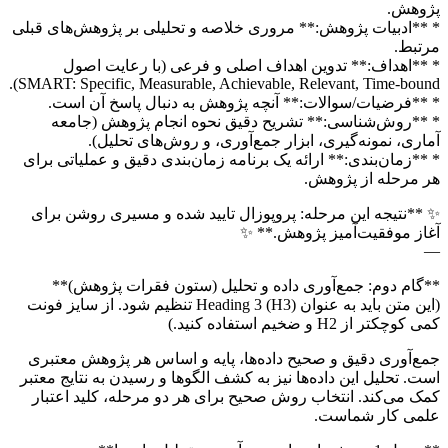
پژوهش.
* **ادبیات پژوهش:** مروری خلاصه و تحلیلی بر پژوهش‌های قبلی
مرتبط.
* **اهداف:** تدوین اهداف اصلی و فرعی (با رعایت اصول
SMART: Specific, Measurable, Achievable, Relevant, Time-bound).
* **فرضیات/سوالات:** آنچه پژوهش به دنبال پاسخ آن است.
* **روش‌شناسی:** تشریح دقیق نحوه انجام پژوهش (جامعه
آماری، نمونه‌گیری، ابزار جمع‌آوری، و روش‌های تحلیل).
* **زمان‌بندی:** ارائه یک برنامه زمان‌بندی دقیق و عملیاتی برای
هر مرحله از پژوهش.
✨ **نتیجه این مرحله: پروپوزال تایید شده و مسیری روشن برای
آغاز موفقیت‌آمیز پژوهش.** ✨
—
**گام دوم: جمع‌آوری داده و تحلیل (ستون فقرات پژوهش)**
(این متن باید به عنوان Heading 3 (H3) تنظیم شود. از سایز فونت
کمی کوچکتر از H2 و ضخیم استفاده کنید.)
جمع‌آوری دقیق و صحیح داده‌ها، پایه و اساس هر پژوهش معتبری
است. تحلیل این داده‌ها نیز به کشف الگوها و رسیدن به نتایج معتبر
کمک می‌کند. انتخاب روش صحیح برای هر دو مرحله، کلید اعتبار
علمی کار شماست.