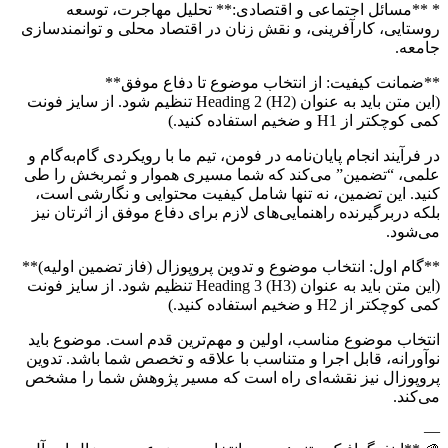
* **مسائل اجتماعی و اقتصادی:** تحلیل مهاجرت، توسعه
روستایی، کارآفرینی، و نقش زنان در اقتصاد محلی و توانمندسازی
جامعه.
**ضمانت کیفیت: از انتخاب موضوع تا دفاع موفق**
(این متن باید به عنوان Heading 2 (H2) تنظیم شود. از سایز فونت
کمی کوچکتر از H1 و ضخیم استفاده کنید.)
در فرآیند انجام پایان‌نامه در فومن، تیم ما با رویکردی گام‌به‌گام و
علمی، “تضمین” می‌کند که شما مسیری هموار و ثمربخش را طی
کنید. این تضمین، نه تنها شامل کیفیت محتوایی و نگارشی است،
بلکه دربرگیرنده راهنمایی‌های لازم برای دفاع موفق از اثرتان نیز
می‌شود.
**گام اول: انتخاب موضوع و تدوین پروپوزال (فاز تضمین اولیه)**
(این متن باید به عنوان Heading 3 (H3) تنظیم شود. از سایز فونت
کمی کوچکتر از H2 و ضخیم استفاده کنید.)
انتخاب موضوع مناسب، اولین و مهم‌ترین قدم است. موضوع باید
نوآورانه، قابل اجرا و متناسب با علاقه و تخصص شما باشد. تدوین
پروپوزال نیز نقشه‌ای راه است که مسیر پژوهش شما را مشخص
می‌کند.
—