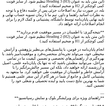
(این متن باید به عنوان Heading 3 (H3) تنظیم شود. از سایز فونت
کمی کوچکتر از H2 و ضخیم استفاده کنید.)
بله، در صورت نیاز به اصلاحات جزئی پس از جلسه دفاع و با توجه
به نظرات اساتید راهنما و داور، تیم ما تا زمان تسویه حساب نهایی و
تایید نهایی پایان‌نامه توسط دانشگاه، پشتیبانی و کمک لازم را برای
انجام اصلاحات ارائه خواهد داد.
**نتیجه‌گیری: با اطمینان در مسیر موفقیت قدم بردارید**
(این متن باید به عنوان Heading 2 (H2) تنظیم شود. از سایز فونت
کمی کوچکتر از H1 و ضخیم استفاده کنید.)
انجام پایان‌نامه در فومن، با پتانسیل‌های بی‌نظیر پژوهشی و آرامش
محیطی خود، می‌تواند تجربه‌ای منحصربه‌فرد و موفقیت‌آمیز باشد. با
بهره‌گیری از راهنمایی‌های تخصصی و تضمین کیفیت ما در تمامی
مراحل، می‌توانید مطمئن باشید که نه تنها یک پایان‌نامه علمی، اصیل
و ارزشمند ارائه خواهید داد، بلکه این مسیر چالش‌برانگیز را با
آرامش خاطر و اطمینان از موفقیت طی خواهید کرد. ما متعهد به
پشتیبانی کامل و جامع از شما در هر گام از این سفر علمی هستیم تا
شما به بهترین نتایج دست یابید و آینده تحصیلی و شغلی خود را
تضمین کنید.
—
**راهنمای ویژه برای ویرایشگر بلوک و نمایش رسپانسیو:**