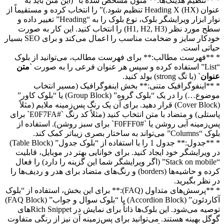
* **تنظیم هدینگ‌ها:** متون مشخص شده با “(این متن باید به
عنوان Heading X (HX) تنظیم شود.)” را انتخاب کرده و مستقیماً از
نوار ابزار ویرایشگر بلوک، نوع بلوک را به “Heading” تغییر داده و
سطح مورد نظر (H1, H2, H3) را انتخاب کنید. این کار به صورت
خودکار سایز و ضخامت مناسب را اعمال می‌کند و برای SEO بسیار
حیاتی است.
* **فهرست مطالب:** برای فهرست مطالب، می‌توانید از بلوک
“List” استفاده کرده و سپس هر عنوان فرعی را به صورت `
متن
عنوان
` (با تگ strong) بولد کنید.
* **اینفوگرافیک متنی:** بخش اینفوگرافیک (مسیر انتخاب
موضوع…) را در یک “بلوک گروه” (Group Block) یا “بلوک کاور”
(Cover Block) قرار دهید. برای آن یک رنگ پس‌زمینه ملایم (مثلاً
پاستلی) و متضاد با متن انتخاب کنید (مثلاً کد رنگ `#E0F7FA` برای
پس‌زمینه آبی روشن یا `#F0FFF0` برای سبز روشن). استفاده از
بلوک “Columns” می‌تواند به ساختار بصری زیباتر کمک کند.
* **جدول:** جدول 1 را با استفاده از “بلوک جدول” (Table Block)
در ویرایشگر خود ایجاد کنید. برای خوانایی بهتر در موبایل، قابلیت
“Stack on mobile” (اگر ویرایشگر شما این گزینه را دارد) را فعال
کرده و حاشیه‌ها (borders) و رنگ‌های متضاد برای هدر و ردیف‌ها را
در نظر بگیرید.
* **پرسش‌های متداول (FAQ):** برای این بخش، استفاده از “بلوک
آکاردئون” (Accordion Block) یا “بلوک سوال و جواب” (FAQ Block)
توصیه می‌شود. این بلوک‌ها ذاتاً برای نمایش در Rich Snippetهای
گوگل بهینه هستند. می‌توانید برای پس‌زمینه آن نیز از رنگی متفاوت