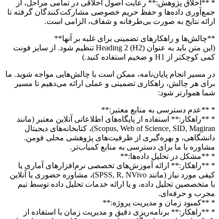
* **اخلاق پژوهش:** رعایت اصول اخلاقی در تمامی مراحل، از
جمع‌آوری داده‌ها و حفظ حریم خصوصی مشارکت‌کنندگان گرفته تا
ارائه نتایج به صورت بی‌طرفانه و شفاف، الزامی است.
**چالش‌ها و راهکارهای تضمینی برای غلبه بر آنها**
(این متن باید به عنوان Heading 2 (H2) تنظیم شود. از سایز فونت
کمی کوچکتر از H1 و ضخیم استفاده کنید.)
در مسیر انجام پایان‌نامه، ممکن است با چالش‌هایی مواجه شوید. ما
برای هر چالش، راهکاری تضمینی و عملی ارائه می‌دهیم تا مسیر
شما هموارتر شود:
* **عدم دسترسی به منابع معتبر:**
* **راهکار:** استفاده از پایگاه‌های اطلاعاتی آنلاین معتبر (مانند
Scopus, Web of Science, SID, Magiran)، کتابخانه‌های دیجیتال
دانشگاهی، و بهره‌گیری از ظرفیت‌های پژوهشی محلی فومن.
مشاوره با ما برای دسترسی به منابع کمیاب‌تر.
* **مشکل در تحلیل داده‌ها:**
* **راهکار:** ارائه آموزش‌های تخصصی نرم‌افزارهای آماری یا
کیفی مورد نیاز (مانند SPSS, R, NVivo)، مشاوره حضوری یا آنلاین
با متخصصین تحلیل داده، و یا ارائه خدمات تحلیل داده توسط تیم
مجرب و حرفه‌ای.
* **کمبود زمان و مدیریت پروژه:**
* **راهکار:** برنامه‌ریزی دقیق و مدیریت زمان با استفاده از