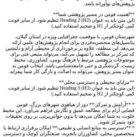
پژوهش‌های نوآورانه باشد.
**اهمیت فومن در مسیر پژوهشی شما**
(این متن باید به عنوان Heading 2 (H2) تنظیم شود. از سایز فونت
کمی کوچکتر از H1 و ضخیم استفاده کنید.)
شهرستان فومن، با موقعیت جغرافیایی ویژه در استان گیلان،
پتانسیل‌های منحصربه‌فردی برای انجام پژوهش‌های علمی ارائه
می‌دهد. این منطقه، علاوه بر برخورداری از محیطی آرام و دلنشین
که تمرکز بر مطالعه را تسهیل می‌کند، می‌تواند منبعی غنی برای
موضوعات پژوهشی مرتبط با فرهنگ بومی، کشاورزی، محیط
زیست، گردشگری و حتی جامعه‌شناسی باشد. انتخاب فومن به
عنوان بستر پژوهش، می‌تواند به اصالت و تازگی کار شما بیفزاید.
**مزایای محیطی و دسترسی محلی**
(این متن باید به عنوان Heading 3 (H3) تنظیم شود. از سایز فونت
کمی کوچکتر از H2 و ضخیم استفاده کنید.)
* **آرامش و تمرکز:** دور از هیاهوی شهرهای بزرگ، فومن
فضایی آرام برای مطالعه عمیق و نگارش فراهم می‌آورد. این محیط
خلوت، به شما امکان می‌دهد تا بدون حواس‌پرتی، بر روی تحقیقات
خود متمرکز شوید.
* **دسترسی به منابع انسانی و طبیعی:** امکان برقراری ارتباط با
متخصصین محلی، کشاورزان باتجربه، صنعتگران کوچک و دسترسی