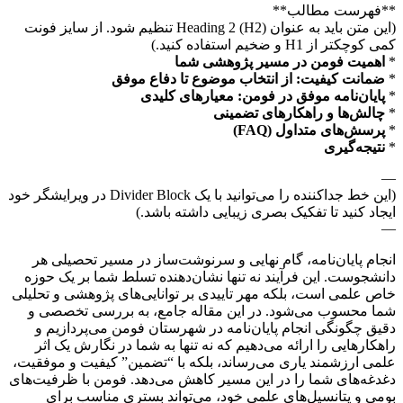
**فهرست مطالب**
(این متن باید به عنوان Heading 2 (H2) تنظیم شود. از سایز فونت
کمی کوچکتر از H1 و ضخیم استفاده کنید.)
*
اهمیت فومن در مسیر پژوهشی شما
*
ضمانت کیفیت: از انتخاب موضوع تا دفاع موفق
*
پایان‌نامه موفق در فومن: معیارهای کلیدی
*
چالش‌ها و راهکارهای تضمینی
*
پرسش‌های متداول (FAQ)
*
نتیجه‌گیری
—
(این خط جداکننده را می‌توانید با یک Divider Block در ویرایشگر خود
ایجاد کنید تا تفکیک بصری زیبایی داشته باشد.)
—
انجام پایان‌نامه، گام نهایی و سرنوشت‌ساز در مسیر تحصیلی هر
دانشجوست. این فرآیند نه تنها نشان‌دهنده تسلط شما بر یک حوزه
خاص علمی است، بلکه مهر تاییدی بر توانایی‌های پژوهشی و تحلیلی
شما محسوب می‌شود. در این مقاله جامع، به بررسی تخصصی و
دقیق چگونگی انجام پایان‌نامه در شهرستان فومن می‌پردازیم و
راهکارهایی را ارائه می‌دهیم که نه تنها به شما در نگارش یک اثر
علمی ارزشمند یاری می‌رساند، بلکه با “تضمین” کیفیت و موفقیت،
دغدغه‌های شما را در این مسیر کاهش می‌دهد. فومن با ظرفیت‌های
بومی و پتانسیل‌های علمی خود، می‌تواند بستری مناسب برای