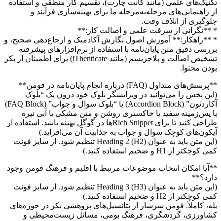
تکنیک‌های علمی (مانند گانت چارت)، تقسیم کار منطقی و استفاده
از راهنمایی‌های مرحله‌به‌مرحله ما برای بهینه‌سازی فرآیند و
جلوگیری از اتلاف وقت.
* **نگرانی از سرقت علمی و اصالت کار:**
* **راهکار:** آموزش اصول نگارش آکادمیک و ارجاع‌دهی صحیح، و
بررسی دقیق متن پایان‌نامه با استفاده از نرم‌افزارهای پیشرفته
تشخیص اصالت و پلاجریسم (مانند iThenticate) برای اطمینان از بکر
بودن محتوا.
**پرسش‌های متداول (FAQ) درباره انجام پایان‌نامه در فومن**
(این بخش را می‌توانید در ویرایشگر بلوک خود درون یک “بلوک
آکاردئون” (Accordion Block) یا “بلوک سوال و جواب” (FAQ Block)
با پس‌زمینه سفید یا خاکستری روشن و متن مشکی یا آبی تیره
طراحی کنید تا برای Rich Snippetها در گوگل بهینه باشد. استفاده از
آیکون‌های کوچک سوال و جواب به جذابیت آن می‌افزاید.)
(این متن باید به عنوان Heading 2 (H2) تنظیم شود. از سایز فونت
کمی کوچکتر از H1 و ضخیم استفاده کنید.)
**آیا امکان انتخاب موضوعات مرتبط با اقلیم و فرهنگ فومن وجود
دارد؟**
(این متن باید به عنوان Heading 3 (H3) تنظیم شود. از سایز فونت
کمی کوچکتر از H2 و ضخیم استفاده کنید.)
بله، کاملاً. فومن سرشار از پتانسیل‌های پژوهشی بکر در حوزه‌های
کشاورزی، گردشگری، فرهنگ بومی، مسائل زیست‌محیطی و