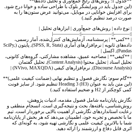
**جدول 1: روش‌های رایج جمع‌آوری و تحلیل داده‌ها**
(این جدول باید در ویرایشگر بلوک با طراحی ساده و خوانا درج شود.
برای افزایش خوانایی در موبایل، می‌توانید عرض ستون‌ها را به
صورت درصد تنظیم کنید.)
| نوع داده | روش‌های جمع‌آوری | ابزارهای تحلیل |
|:———-|:——————-|:—————–|
| **کمی** | پرسشنامه، آزمایش‌های کنترل‌شده، آمار رسمی،
داده‌های ثانویه | نرم‌افزارهای آماری (SPSS, R, Stata), پایتون (SciPy,
Pandas), اکسل |
| **کیفی** | مصاحبه عمیق، مشاهده مشارکتی، گروه‌های کانونی،
تحلیل اسناد | تحلیل محتوا (Content Analysis), تحلیل گفتمان
(Discourse Analysis), نرم‌افزارهای کیفی (NVivo, MAXQDA) |
**گام سوم: نگارش فصول و تنظیم نهایی (ضمانت کیفیت علمی)**
(این متن باید به عنوان Heading 3 (H3) تنظیم شود. از سایز فونت
کمی کوچکتر از H2 و ضخیم استفاده کنید.)
نگارش پایان‌نامه شامل فصول مقدمه، ادبیات پژوهش،
روش‌شناسی، یافته‌ها، بحث و نتیجه‌گیری است. انسجام منطقی و
رعایت استانداردهای نگارشی از اهمیت بالایی برخوردار است. تیم
ما با تخصص و تجربه خود، اطمینان می‌دهد که هر بخش از پایان‌نامه
شما با بالاترین کیفیت علمی و نگارشی تهیه شود، به گونه‌ای که
اثری قابل دفاع و ارزشمند را ارائه دهید.