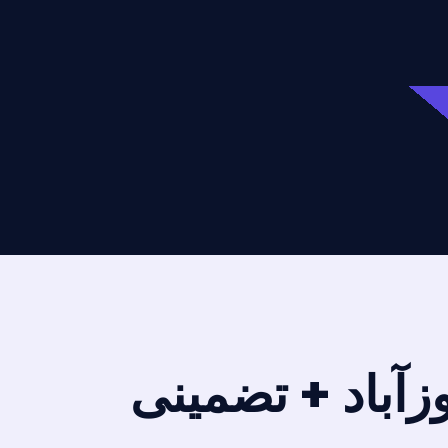
وزآباد + تضمینی