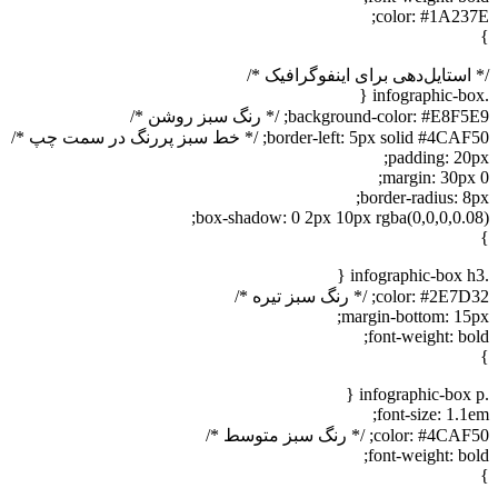
color: #1A237
 استایل‌دهی برای اینفوگرافیک */
background-color: #E8F; /* رنگ سبز روشن */
border-left: 5px solid #4C; /* خط سبز پررنگ در سمت چپ */
padding: 20p
margin: 30px 
border-radius: 8p
box-shadow: 0 2px 10px rgba(0,0,0,0.08
color: #2E; /* رنگ سبز تیره */
margin-bottom: 15p
font-weight: bol
font-size: 1.1
color: #4; /* رنگ سبز متوسط */
font-weight: bol