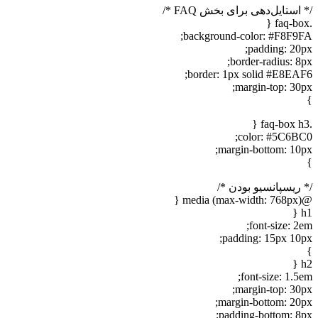
استایل‌دهی برای بخش FAQ */
background-color: #F8F9F
padding: 20p
border-radius: 8p
border: 1px solid #E8EAF
margin-top: 30p
color: #5C6BC
margin-bottom: 10p
 ریسپانسیو بودن */
@medi
h
font-size: 2
padding: 15px 10p
h
font-size: 1.5
margin-top: 30p
margin-bottom: 20p
padding-bottom: 8p