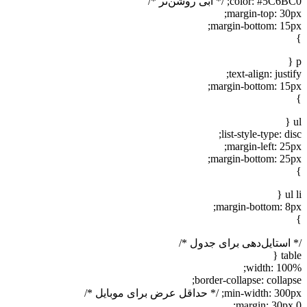
color: #5C; /* آبی روشن‌تر */
margin-top: 30p
margin-bottom: 15p
text-align: justi
margin-bottom: 15p
list-style-type: di
margin-left: 25p
margin-bottom: 25p
ul 
margin-bottom: 8p
 استایل‌دهی برای جدول */
tabl
width: 100
border-collapse: collaps
min-width: ; /* حداقل عرض برای موبایل */
margin: 30px 