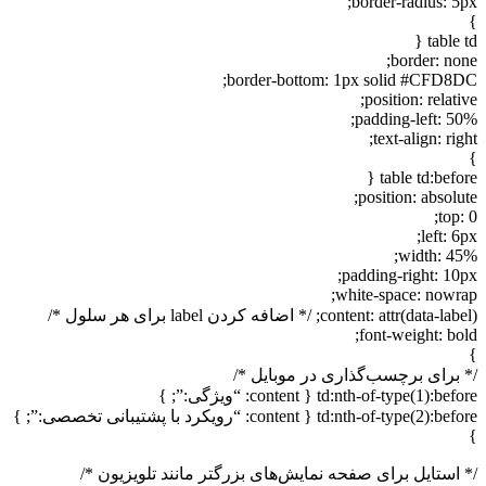
border-radius: 5p
table t
border: non
border-bottom: 1px solid #CFD8D
position: relati
padding-left: 50
text-align: rig
table td:befor
position: absolu
top:
left: 6
width: 45
padding-right: 10p
white-space: nowra
content: attr(data); /* اضافه کردن label برای هر سلول */
font-weight: bol
 برای برچسب‌گذاری در موبایل */
td:nth-of-type(1):before { con: “ویژگی:”; }
td:nth-of-type(2):before { c: “رویکرد با پشتیبانی تخصصی:”; }
 استایل برای صفحه نمایش‌های بزرگتر مانند تلویزیون */