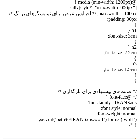
@medi
div[style*=”max-width: 900px”]
max-width: ; /* افزایش عرض برای نمایشگرهای بزرگ */
padding: 30p
h
font-size: 3
h
font-size: 2.2
h
font-size: 1.5
 فونت‌های پیشنهادی برای بارگذاری */
/* @font-
font-family: ‘IRANSans
font-style: norm
font-weight: norma
src: url(‘path/to/IRANSans.woff’) format(‘woff’
} 