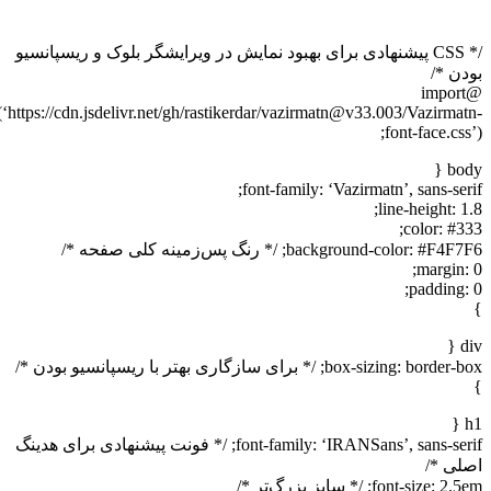
/* CSS پیشنهادی برای بهبود نمایش در ویرایشگر بلوک و ریسپانسیو
دن */
@import
url(‘https://cdn.jsdelivr.net/gh/rastikerdar/vazirmatn@v33.003/Vazirmat
font-face.css
bod
font-family: ‘Vazirmatn’, sans-ser
line-height: 1
color: #33
background-color: #F4; /* رنگ پس‌زمینه کلی صفحه */
margin: 
padding: 
di
box-sizing: bord; /* برای سازگاری بهتر با ریسپانسیو بودن */
h
font-family: ‘IRANSans’, sans-serif; /* فونت پیشنهادی برای هدینگ
لی */
font-size: ; /* سایز بزرگ‌تر */