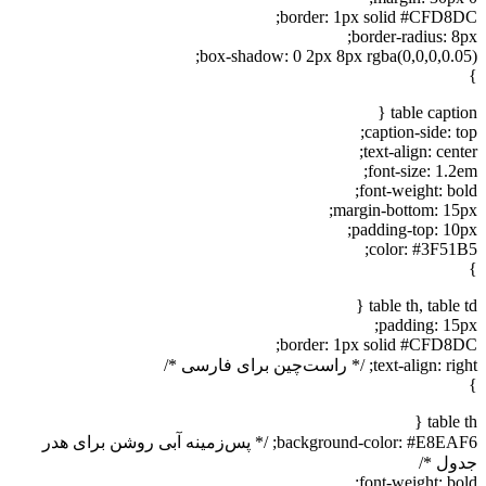
border: 1px solid #CFD8D
border-radius: 8p
box-shadow: 0 2px 8px rgba(0,0,0,0.05
table captio
caption-side: t
text-align: cent
font-size: 1.2
font-weight: bol
margin-bottom: 15p
padding-top: 10p
color: #3F51B
table th, table t
padding: 15p
border: 1px solid #CFD8D
text-align:; /* راست‌چین برای فارسی */
table t
background-color: #E8EAF6; /* پس‌زمینه آبی روشن برای هدر
ول */
font-weight: bol