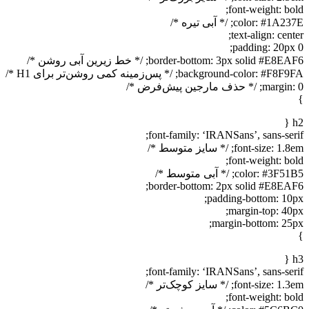
font-weight: bol
color: #1A; /* آبی تیره */
text-align: cent
padding: 20px 
border-bottom: 3px solid #E8; /* خط زیرین آبی روشن */
background-color: #F; /* پس‌زمینه کمی روشن‌تر برای H1 */
ma; /* حذف مارجین پیش‌فرض */
h
font-family: ‘IRANSans’, sans-seri
font-size: ; /* سایز متوسط */
font-weight: bol
color: #3F; /* آبی متوسط */
border-bottom: 2px solid #E8EAF
padding-bottom: 10p
margin-top: 40p
margin-bottom: 25p
h
font-family: ‘IRANSans’, sans-seri
font-size: ; /* سایز کوچک‌تر */
font-weight: bol