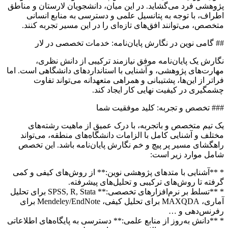
پژوهشی فرد می‌گشاید. در این میان، دانشجویان لارستان و مناطق
اطراف، با توجه به پتانسیل علمی و دسترسی به منابع انسانی
متخصص، می‌توانند افق‌های تازه‌ای را در این مسیر تجربه کنند.
## گامی نوین در نگارش پایان‌نامه: خدمات تخصصی در لار
نگارش یک پایان‌نامه موفق نیازمند ترکیبی از دانش نظری،
مهارت‌های پژوهشی، و آشنایی با استانداردهای دانشگاهی است. اما
فراتر از این‌ها، پشتیبانی و همراهی متعهدانه می‌تواند تفاوت
چشمگیری در کیفیت نهایی کار ایجاد کند.
### تخصص و تجربه: کلید موفقیت شما
یک تیم متخصص و باتجربه، با درک عمیق از ماهیت رشته‌های
مختلف و آشنایی کامل با الزامات دانشگاه‌های منطقه، می‌تواند
راهگشای مسیر پر پیچ و خم نگارش پایان‌نامه باشد. این تخصص
شامل موارد زیر است:
* **آشنایی با متدهای پژوهشی نوین:** از روش‌های کیفی و کمی
گرفته تا روش‌های ترکیبی و تحلیل‌های پیشرفته.
* **تسلط بر نرم‌افزارهای تخصصی:** SPSS, R, Stata برای تحلیل
آماری، MAXQDA برای تحلیل کیفی، Mendeley/EndNote برای
رفرنس‌دهی و …
* **دانش به‌روز از منابع علمی:** دسترسی به پایگاه‌های اطلاعاتی