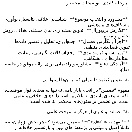
| مرحله کلیدی | توضیحات مختصر |
| :——————– | :——————————————————–
|
| **مشاوره و انتخاب موضوع** | شناسایی علاقه، پتانسیل، نوآوری
و شکاف‌های پژوهشی. |
| **نگارش پروپوزال** | تدوین نقشه راه، بیان مسئله، اهداف، روش
تحقیق و منابع. |
| **اجرا و نگارش فصول** | جمع‌آوری، تحلیل و تفسیر داده‌ها؛
تدوین فصل‌بندی منطقی. |
| **ویرایش و فرمت‌بندی** | رفع اشکالات نگارشی، رعایت
استانداردهای دانشگاهی. |
| **آمادگی دفاع** | مشاوره و راهنمایی برای ارائه موفق در جلسه
دفاع. |
## تضمین کیفیت: اصولی که بر آن‌ها استواریم
مفهوم “تضمین” در انجام پایان‌نامه، نه تنها به معنای قول موفقیت،
بلکه به معنای پایبندی به بالاترین استانداردهای اخلاقی و علمی
است. این تضمین بر ستون‌های محکمی بنا شده است:
### اصالت و عاری از هرگونه سرقت علمی
* **تعهد به Originality:** تضمین می‌شود که هر بخش از پایان‌نامه
کاملاً اصیل و مبتنی بر پژوهش‌های نوین یا بازتفسیر خلاقانه از