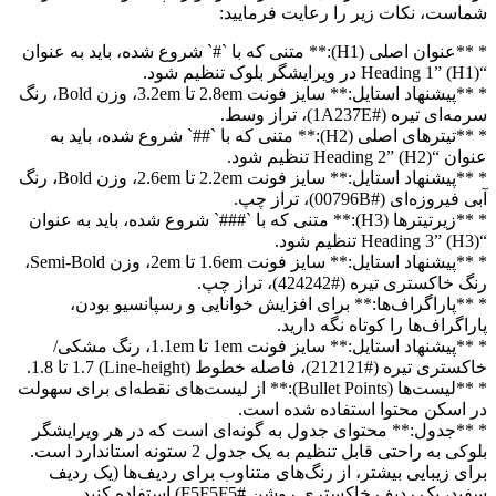
شماست، نکات زیر را رعایت فرمایید:
* **عنوان اصلی (H1):** متنی که با `#` شروع شده، باید به عنوان
“Heading 1” (H1) در ویرایشگر بلوک تنظیم شود.
* **پیشنهاد استایل:** سایز فونت 2.8em تا 3.2em، وزن Bold، رنگ
سرمه‌ای تیره (#1A237E)، تراز وسط.
* **تیترهای اصلی (H2):** متنی که با `##` شروع شده، باید به
عنوان “Heading 2” (H2) تنظیم شود.
* **پیشنهاد استایل:** سایز فونت 2.2em تا 2.6em، وزن Bold، رنگ
آبی فیروزه‌ای (#00796B)، تراز چپ.
* **زیرتیترها (H3):** متنی که با `###` شروع شده، باید به عنوان
“Heading 3” (H3) تنظیم شود.
* **پیشنهاد استایل:** سایز فونت 1.6em تا 2em، وزن Semi-Bold،
رنگ خاکستری تیره (#424242)، تراز چپ.
* **پاراگراف‌ها:** برای افزایش خوانایی و رسپانسیو بودن،
پاراگراف‌ها را کوتاه نگه دارید.
* **پیشنهاد استایل:** سایز فونت 1em تا 1.1em، رنگ مشکی/
خاکستری تیره (#212121)، فاصله خطوط (Line-height) 1.7 تا 1.8.
* **لیست‌ها (Bullet Points):** از لیست‌های نقطه‌ای برای سهولت
در اسکن محتوا استفاده شده است.
* **جدول:** محتوای جدول به گونه‌ای است که در هر ویرایشگر
بلوکی به راحتی قابل تنظیم به یک جدول 2 ستونه استاندارد است.
برای زیبایی بیشتر، از رنگ‌های متناوب برای ردیف‌ها (یک ردیف
سفید، یک ردیف خاکستری روشن #F5F5F5) استفاده کنید.