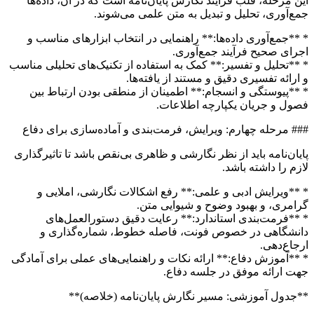
این مرحله، قلب فرآیند نگارش پایان‌نامه است که در آن، داده‌ها
جمع‌آوری، تحلیل و تبدیل به متن علمی می‌شوند.
* **جمع‌آوری داده‌ها:** راهنمایی در انتخاب ابزارهای مناسب و
اجرای صحیح فرآیند جمع‌آوری.
* **تحلیل و تفسیر:** کمک به استفاده از تکنیک‌های تحلیلی مناسب
و ارائه تفسیری دقیق و مستند از یافته‌ها.
* **پیوستگی و انسجام:** اطمینان از منطقی بودن ارتباط بین
فصول و جریان یکپارچه اطلاعات.
### مرحله چهارم: ویرایش، فرمت‌بندی و آماده‌سازی برای دفاع
پایان‌نامه باید از نظر نگارشی و ظاهری بی‌نقص باشد تا تاثیرگذاری
لازم را داشته باشد.
* **ویرایش ادبی و علمی:** رفع اشکالات نگارشی، املایی و
گرامری، و بهبود وضوح و شیوایی متن.
* **فرمت‌بندی استاندارد:** رعایت دقیق دستورالعمل‌های
دانشگاهی در خصوص فونت، فاصله خطوط، شماره‌گذاری و
ارجاع‌دهی.
* **آموزش دفاع:** ارائه نکات و راهنمایی‌های عملی برای آمادگی
جهت ارائه موفق در جلسه دفاع.
**جدول آموزشی: مسیر نگارش پایان‌نامه (خلاصه)**