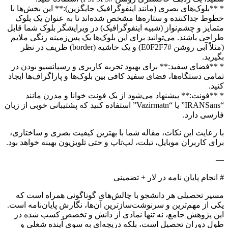
* **بلوک‌های بصری (مانند اینفوگرافیک جایگزین):** این بخش‌ها با
خطوط جداکننده و ستاره‌ها مشخص شده‌اند تا به عنوان یک بلوک
متمایز و چشم‌نواز (شبیه اینفوگرافیک) در ویرایشگر بلوک شما قابل
طراحی باشند. می‌توانید برای این بلوک‌ها یک پس‌زمینه رنگی ملایم
(مثلاً آبی روشن #E0F2F7) و یک حاشیه (border) ظریف در نظر
بگیرید.
* **فضای سفید:** برای بهبود تجربه کاربری و رسپانسیو بودن در
تمامی دستگاه‌ها، فضای سفید کافی بین بلوک‌ها و پاراگراف‌ها ایجاد
کنید.
* **فونت:** پیشنهاد می‌شود از یک فونت خوانا و مدرن مانند
“IRANSans” یا “Vazirmatn” استفاده کنید که پشتیبانی خوبی از زبان
فارسی دارد.
با رعایت این نکات، مقاله شما با بهترین کیفیت بصری و ساختاری،
برای کاربران موبایل، تبلت، لپ‌تاپ و حتی تلویزیون بهینه خواهد بود.
—
# انجام پایان نامه در لار + تضمینی
مسیر تحصیلی هر دانشجو با چالش‌های گوناگونی همراه است که
یکی از مهم‌ترین و سرنوشت‌سازترین آن‌ها، نگارش پایان‌نامه است.
این پژوهش جامع، نه تنها نمادی از دانش و تخصص کسب شده در
طول دوران تحصیل است، بلکه دریچه‌ای به سوی آینده شغلی و