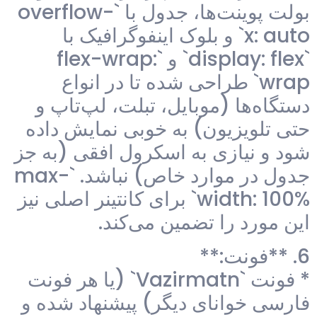
بولت پوینت‌ها، جدول با `overflow-
x: auto` و بلوک اینفوگرافیک با
`display: flex` و `flex-wrap:
wrap` طراحی شده تا در انواع
دستگاه‌ها (موبایل، تبلت، لپ‌تاپ و
حتی تلویزیون) به خوبی نمایش داده
شود و نیازی به اسکرول افقی (به جز
جدول در موارد خاص) نباشد. `max-
width: 100%` برای کانتینر اصلی نیز
این مورد را تضمین می‌کند.
6. **فونت:**
* فونت `Vazirmatn` (یا هر فونت
فارسی خوانای دیگر) پیشنهاد شده و