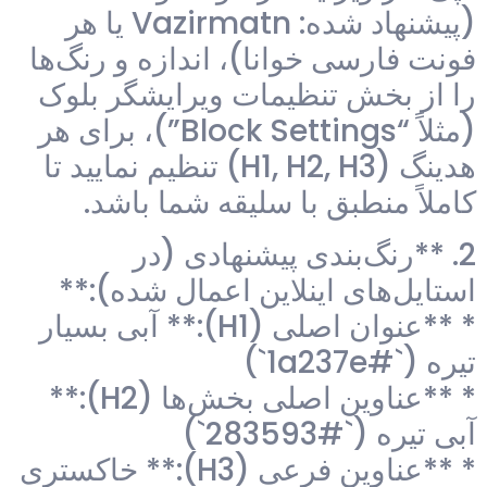
(پیشنهاد شده: Vazirmatn یا هر
فونت فارسی خوانا)، اندازه و رنگ‌ها
را از بخش تنظیمات ویرایشگر بلوک
(مثلاً “Block Settings”)، برای هر
هدینگ (H1, H2, H3) تنظیم نمایید تا
کاملاً منطبق با سلیقه شما باشد.
2. **رنگ‌بندی پیشنهادی (در
استایل‌های اینلاین اعمال شده):**
* **عنوان اصلی (H1):** آبی بسیار
تیره (`#1a237e`)
* **عناوین اصلی بخش‌ها (H2):**
آبی تیره (`#283593`)
* **عناوین فرعی (H3):** خاکستری