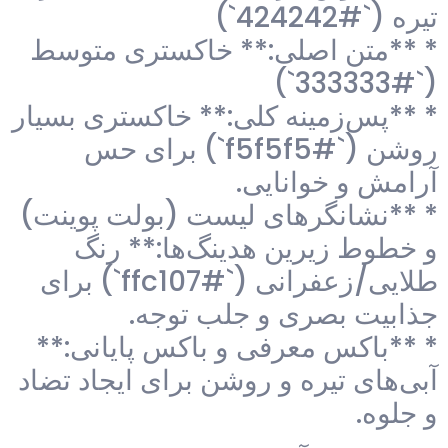
تیره (`#424242`)
* **متن اصلی:** خاکستری متوسط
(`#333333`)
* **پس‌زمینه کلی:** خاکستری بسیار
روشن (`#f5f5f5`) برای حس
آرامش و خوانایی.
* **نشانگرهای لیست (بولت پوینت)
و خطوط زیرین هدینگ‌ها:** رنگ
طلایی/زعفرانی (`#ffc107`) برای
جذابیت بصری و جلب توجه.
* **باکس معرفی و باکس پایانی:**
آبی‌های تیره و روشن برای ایجاد تضاد
و جلوه.