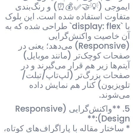
ایموجی (💡🤝✅💰⏰) و رنگ‌بندی
متفاوت استفاده شده است. این بلوک
با `display: flex` طراحی شده که به
آن خاصیت واکنش‌گرایی
(Responsive) می‌دهد؛ یعنی در
صفحات کوچک‌تر (مانند موبایل)
آیتم‌ها زیر هم قرار می‌گیرند و در
صفحات بزرگ‌تر (لپ‌تاپ/تبلت/
تلویزیون) کنار هم نمایش داده
می‌شوند.
5. **واکنش‌گرایی (Responsive
Design):**
* ساختار مقاله با پاراگراف‌های کوتاه،