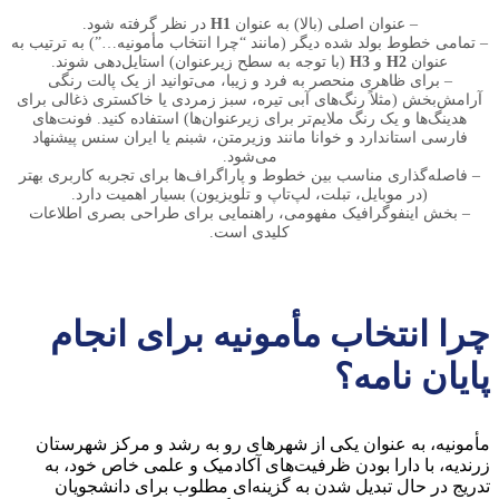
– عنوان اصلی (بالا) به عنوان
H1
در نظر گرفته شود.
– تمامی خطوط بولد شده دیگر (مانند “چرا انتخاب مأمونیه…”) به ترتیب به
عنوان
H2
و
H3
(با توجه به سطح زیرعنوان) استایل‌دهی شوند.
– برای ظاهری منحصر به فرد و زیبا، می‌توانید از یک پالت رنگی
آرامش‌بخش (مثلاً رنگ‌های آبی تیره، سبز زمردی یا خاکستری ذغالی برای
هدینگ‌ها و یک رنگ ملایم‌تر برای زیرعنوان‌ها) استفاده کنید. فونت‌های
فارسی استاندارد و خوانا مانند وزیرمتن، شبنم یا ایران سنس پیشنهاد
می‌شود.
– فاصله‌گذاری مناسب بین خطوط و پاراگراف‌ها برای تجربه کاربری بهتر
(در موبایل، تبلت، لپ‌تاپ و تلویزیون) بسیار اهمیت دارد.
– بخش اینفوگرافیک مفهومی، راهنمایی برای طراحی بصری اطلاعات
کلیدی است.
چرا انتخاب مأمونیه برای انجام
پایان نامه؟
مأمونیه، به عنوان یکی از شهرهای رو به رشد و مرکز شهرستان
زرندیه، با دارا بودن ظرفیت‌های آکادمیک و علمی خاص خود، به
تدریج در حال تبدیل شدن به گزینه‌ای مطلوب برای دانشجویان