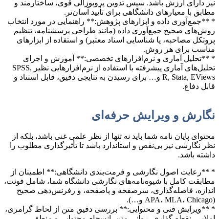
نیز دارای ارزش باشد. سپس تدوین پروپوزالی قوی، ساختارمند و
مطابق با معیارهای دانشگاهی برای تأیید آسان‌تر.
* **جمع‌آوری داده و ابزارهای پژوهش:** راهنمایی در مورد انتخاب
روش‌های صحیح جمع‌آوری داده (مانند طراحی پرسشنامه، تنظیم
پروتکل مصاحبه، یا شناسایی اسناد معتبر) و استفاده از ابزارهای
مناسب برای هر روش.
* **تحلیل آماری و نرم‌افزارهای تخصصی:** آموزش و اجرای
تحلیل‌های آماری پیشرفته با استفاده از نرم‌افزارهایی نظیر SPSS,
R, Stata, EViews و… برای رسیدن به نتایجی دقیق، قابل استناد و
قابل دفاع.
نگارش و ویرایش حرفه‌ای
محتوای پایان نامه شما باید نه تنها از نظر علمی غنی باشد، بلکه از
نظر نگارشی نیز بی‌نقص و استاندارد باشد تا تأثیرگذاری مطلوب را
داشته باشد.
* **رعایت اصول نگارشی و فرمت‌بندی دانشگاهی:** اطمینان از
مطابقت کامل با شیوه‌نامه‌های نگارشی دانشگاه شما، شامل فونت،
اندازه، فاصله‌گذاری، سرصفحه و پاصفحه، و رفرنس‌دهی صحیح
(APA، MLA، Chicago و…).
* **ویرایش فنی و محتوایی:** بررسی دقیق متن از لحاظ گرامری،
املایی، نقطه گذاری، روانی متن، انسجام محتوایی و منطق