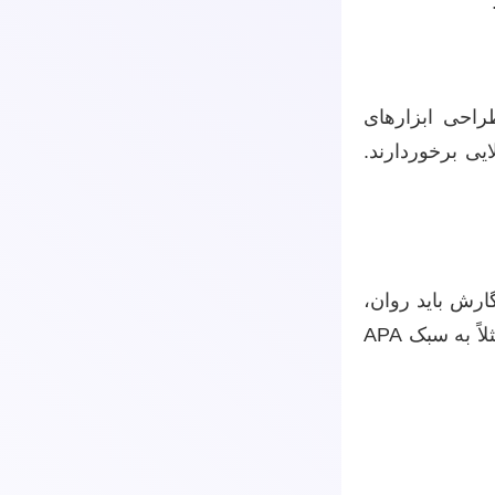
احی ابزارهای
ایی برخوردارند.
ارش باید روان،
منسجم و عاری از هرگونه غلط املایی یا نگارشی باشد. رعایت ساختار پایان‌نامه، ارجاع‌دهی صحیح (مثلاً به سبک APA