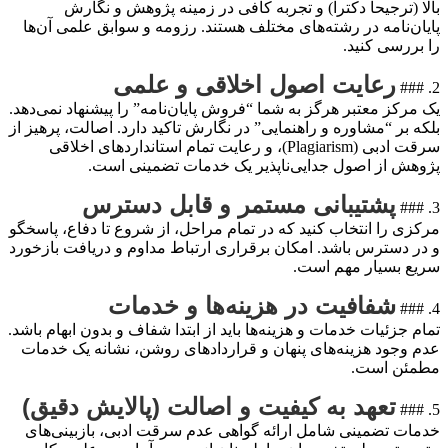
بالا (ترجیحاً دکترا) و تجربه کافی در زمینه پژوهش و نگارش
پایان‌نامه در رشته‌های مختلف هستند. رزومه و سوابق علمی آن‌ها
را بررسی کنید.
رعایت اصول اخلاقی و علمی
2. ###
یک مرکز معتبر هرگز به شما “فروش پایان‌نامه” را پیشنهاد نمی‌دهد.
بلکه بر “مشاوره و راهنمایی” در نگارش تاکید دارد. اصالت، پرهیز از
سرقت ادبی (Plagiarism)، و رعایت تمام استانداردهای اخلاقی
پژوهش از اصول جدایی‌ناپذیر یک خدمات تضمینی است.
پشتیبانی مستمر و قابل دسترس
3. ###
مرکزی را انتخاب کنید که در تمام مراحل، از شروع تا دفاع، پاسخگو
و در دسترس باشد. امکان برقراری ارتباط مداوم و دریافت بازخورد
سریع بسیار مهم است.
شفافیت در هزینه‌ها و خدمات
4. ###
تمام جزئیات خدمات و هزینه‌ها باید از ابتدا شفاف و بدون ابهام باشد.
عدم وجود هزینه‌های پنهان و قراردادهای روشن، نشانه یک خدمات
مطمئن است.
تعهد به کیفیت و اصالت (پالایش دقیق)
5. ###
خدمات تضمینی شامل ارائه گواهی عدم سرقت ادبی، بازبینی‌های