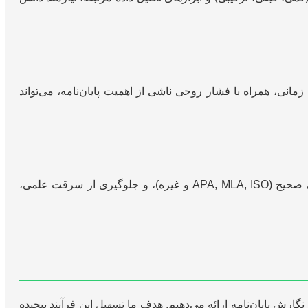
انی، همراه با فشار روحی ناشی از اهمیت پایان‌نامه، می‌تواند
نگارش علمی نیازمند سبک خاصی است که با نگارش روزمره تفاوت دارد. رعایت اصول گرامری، ساختار منطقی جملات، ارجاع‌دهی صحیح (APA, MLA, ISO و غیره)، و جلوگیری از سرقت علمی،
رش پایان‌نامه ارائه می‌دهیم. هدف ما تسهیل این فرآیند پیچیده