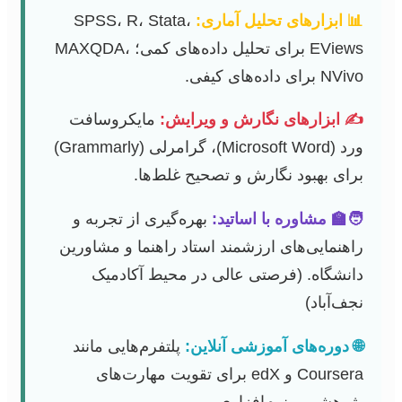
📊 ابزارهای تحلیل آماری:
SPSS، R، Stata،
EViews برای تحلیل داده‌های کمی؛ MAXQDA،
NVivo برای داده‌های کیفی.
✍️ ابزارهای نگارش و ویرایش:
مایکروسافت
ورد (Microsoft Word)، گرامرلی (Grammarly)
برای بهبود نگارش و تصحیح غلط‌ها.
🧑‍🏫 مشاوره با اساتید:
بهره‌گیری از تجربه و
راهنمایی‌های ارزشمند استاد راهنما و مشاورین
دانشگاه. (فرصتی عالی در محیط آکادمیک
نجف‌آباد)
🌐 دوره‌های آموزشی آنلاین:
پلتفرم‌هایی مانند
Coursera و edX برای تقویت مهارت‌های
پژوهشی و نرم‌افزاری.