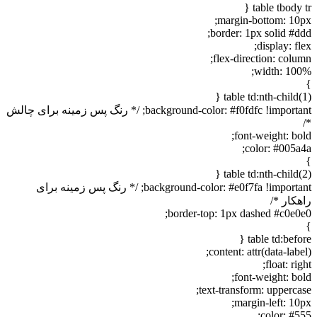
table tbody t
margin-bottom: 10p
border: 1px solid #dd
display: fl
flex-direction: colum
width: 100
table td:nth-child(1
background-color: #f0fdfc !important; /* رنگ پس زمینه برای چالش
font-weight: bol
color: #005a4
table td:nth-child(2
background-color: #e0f7fa !important; /* رنگ پس زمینه برای
هکار */
border-top: 1px dashed #c0e0e
table td:befor
content: attr(data-labe
float: rig
font-weight: bol
text-transform: uppercas
margin-left: 10p
color: #55