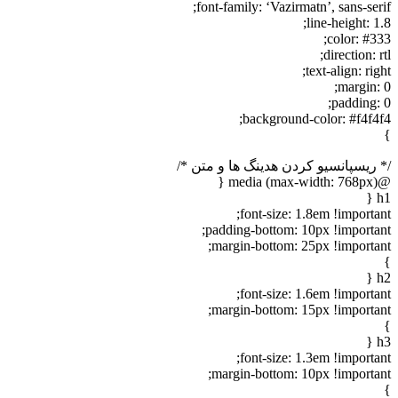
font-family: ‘Vazirmatn’, sans-ser
line-height: 1
color: #33
direction: r
text-align: rig
margin: 
padding: 
background-color: #f4f4f
 ریسپانسیو کردن هدینگ ها و متن */
@medi
h
font-size: 1.8em !importan
padding-bottom: 10px !importan
margin-bottom: 25px !importan
h
font-size: 1.6em !importan
margin-bottom: 15px !importan
h
font-size: 1.3em !importan
margin-bottom: 10px !importan