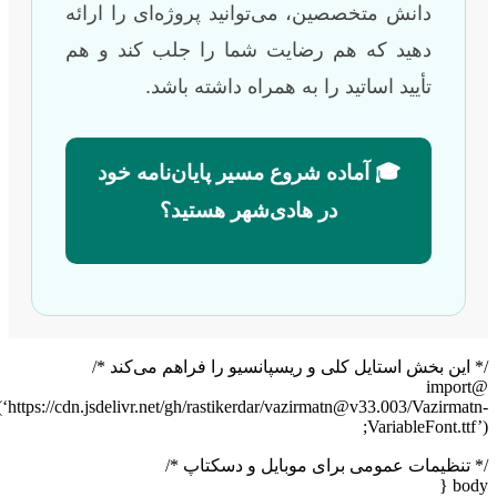
دانش متخصصین، می‌توانید پروژه‌ای را ارائه
دهید که هم رضایت شما را جلب کند و هم
تأیید اساتید را به همراه داشته باشد.
🎓 آماده شروع مسیر پایان‌نامه خود
در هادی‌شهر هستید؟
 این بخش استایل کلی و ریسپانسیو را فراهم می‌کند */
@import
url(‘https://cdn.jsdelivr.net/gh/rastikerdar/vazirmatn@v33.003/Vazirmat
VariableFont.ttf
 تنظیمات عمومی برای موبایل و دسکتاپ */
bod