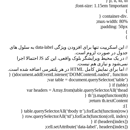
p, li, td, t
font-size: 1.15em !importan
max-width: 80
padding: 50p
// این اسکریپت تنها برای افزودن ویژگی data-label به سلول های
ول در صورت لزوم است.
// در یک محیط ویرایشگر بلوک واقعی، این کد JS احتمالا اجرا
ی‌شود و نیازی هم نیست.
ا برای نمایش کامل HTML در هر پلتفرمی اضافه شده است.
document.addEventListener(‘DOMContentLoaded’, function()
var table = document.querySelector(‘table’
if (table
var headers = Array.from(table.querySelectorAll(‘the
th’)).map(function(th
return th.textConte
table.querySelectorAll(‘tbody tr’).forEach(function(row)
row.querySelectorAll(‘td’).forEach(function(cell, index)
if (headers[index]
cell.setAttribute(‘data-label’, headers[index