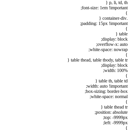
p, li, td, t
font-size: 1em !importan
padding: 15px !importan
tabl
display: blo
overflow-x: aut
white-space: nowra
table thead, table tbody, table t
display: blo
width: 100
table th, table t
width: auto !importan
box-sizing: border-bo
white-space: norma
table thead t
position: absolu
top: -9999p
left: -9999