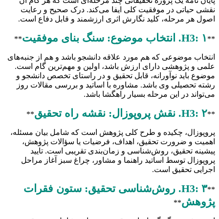
پایان نامه یک پروژه تحقیقاتی چند مرحله‌ای است که هر گام آن
نقشی حیاتی در موفقیت کلی ایفا می‌کند. درک صحیح و رعایت
اصول هر مرحله، کلید نگارش اثری ارزشمند و قابل دفاع است.
H3: ۱. انتخاب موضوع: سنگ بنای موفقیت
**
**
انتخاب موضوعی که هم مورد علاقه دانشجو باشد و هم از جنبه‌های
علمی و پژوهشی دارای ارزش باشد، اولین و مهم‌ترین گام است.
موضوع باید نوآورانه، قابل تحقیق و در راستای تخصص دانشجو و
رشته تحصیلی وی باشد. مشاوره با اساتید و بررسی مقالات روز
می‌تواند در این مرحله بسیار راهگشا باشد.
H3: ۲. نقش پروپوزال: نقشه راه تحقیق
**
**
پروپوزال، چکیده و طرح کلی پژوهش است که شامل بیان مسئله،
اهمیت و ضرورت تحقیق، اهداف، فرضیات یا سؤالات پژوهش،
پیشینه تحقیق، روش‌شناسی و زمان‌بندی تقریبی است. تایید
پروپوزال توسط اساتید راهنما و مشاور، چراغ سبز آغاز مراحل
اجرایی تحقیق است.
H3: ۳. روش‌شناسی تحقیق: ستون فقرات
**
پژوهش
**