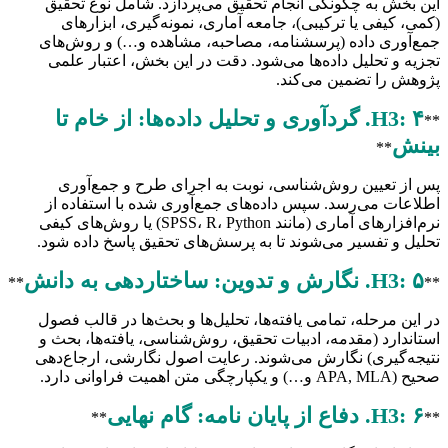
این بخش به چگونگی انجام تحقیق می‌پردازد. شامل نوع تحقیق
(کمی، کیفی یا ترکیبی)، جامعه آماری، نمونه‌گیری، ابزارهای
جمع‌آوری داده (پرسشنامه، مصاحبه، مشاهده و…) و روش‌های
تجزیه و تحلیل داده‌ها می‌شود. دقت در این بخش، اعتبار علمی
پژوهش را تضمین می‌کند.
H3: ۴. گردآوری و تحلیل داده‌ها: از خام تا
**
بینش
**
پس از تعیین روش‌شناسی، نوبت به اجرای طرح و جمع‌آوری
اطلاعات می‌رسد. سپس داده‌های جمع‌آوری شده با استفاده از
نرم‌افزارهای آماری (مانند SPSS، R، Python) یا روش‌های کیفی
تحلیل و تفسیر می‌شوند تا به پرسش‌های تحقیق پاسخ داده شود.
H3: ۵. نگارش و تدوین: ساختاردهی به دانش
**
**
در این مرحله، تمامی یافته‌ها، تحلیل‌ها و بحث‌ها در قالب فصول
استاندارد (مقدمه، ادبیات تحقیق، روش‌شناسی، یافته‌ها، بحث و
نتیجه‌گیری) نگارش می‌شوند. رعایت اصول نگارشی، ارجاع‌دهی
صحیح (APA, MLA و…) و یکپارچگی متن اهمیت فراوانی دارد.
H3: ۶. دفاع از پایان نامه: گام نهایی
**
**