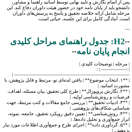
پس از اتمام نگارش و تایید نهایی توسط اساتید راهنما و مشاور،
دانشجو باید از پایان نامه خود در حضور هیئت داوران دفاع کند. این
مرحله شامل ارائه خلاصه تحقیق و پاسخ به پرسش‌های داوران
است. آمادگی کامل برای این جلسه، حیاتی است.
—
H2: جدول راهنمای مراحل کلیدی
**
انجام پایان نامه
**
| مرحله | توضیحات کلیدی |
| :—————- | :
————————————————————————– |
| **۱. انتخاب موضوع** | یافتن ایده‌ای نو، مرتبط و قابل پژوهش، با
مشورت اساتید. |
| **۲. نگارش پروپوزال** | طرح کلی تحقیق: بیان مسئله، اهداف،
فرضیات و روش‌شناسی اولیه. |
| **۳. ادبیات تحقیق** | بررسی جامع مقالات و کتب مرتبط، جهت
شناسایی شکاف‌های پژوهشی. |
| **۴. روش‌شناسی** | تعیین دقیق رویکرد تحقیق، جامعه، نمونه،
ابزار جمع‌آوری و تحلیل داده‌ها. |
| **۵. گردآوری داده** | اجرای طرح و جمع‌آوری اطلاعات مورد نیاز
پژوهش. |