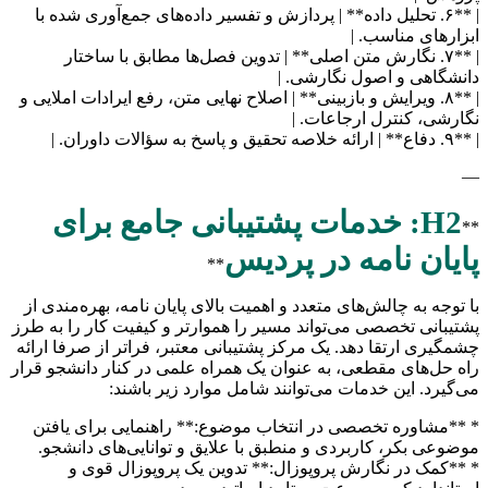
| **۶. تحلیل داده** | پردازش و تفسیر داده‌های جمع‌آوری شده با
ابزارهای مناسب. |
| **۷. نگارش متن اصلی** | تدوین فصل‌ها مطابق با ساختار
دانشگاهی و اصول نگارشی. |
| **۸. ویرایش و بازبینی** | اصلاح نهایی متن، رفع ایرادات املایی و
نگارشی، کنترل ارجاعات. |
| **۹. دفاع** | ارائه خلاصه تحقیق و پاسخ به سؤالات داوران. |
—
H2: خدمات پشتیبانی جامع برای
**
پایان نامه در پردیس
**
با توجه به چالش‌های متعدد و اهمیت بالای پایان نامه، بهره‌مندی از
پشتیبانی تخصصی می‌تواند مسیر را هموارتر و کیفیت کار را به طرز
چشمگیری ارتقا دهد. یک مرکز پشتیبانی معتبر، فراتر از صرفا ارائه
راه حل‌های مقطعی، به عنوان یک همراه علمی در کنار دانشجو قرار
می‌گیرد. این خدمات می‌توانند شامل موارد زیر باشند:
* **مشاوره تخصصی در انتخاب موضوع:** راهنمایی برای یافتن
موضوعی بکر، کاربردی و منطبق با علایق و توانایی‌های دانشجو.
* **کمک در نگارش پروپوزال:** تدوین یک پروپوزال قوی و