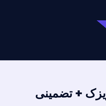
هریزک + تضمینی