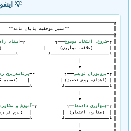
💡 اینفو
║ ┌─
شروع: انتخاب موضوع
───┐             ┌─
استاد راه
║ ┌─
پروپوزال نویسی
───┐             ┌─
برنامه‌ریزی زمان
║ ┌─
جمع‌آوری داده‌ها
──┐             ┌─
آموزش و مشاوره