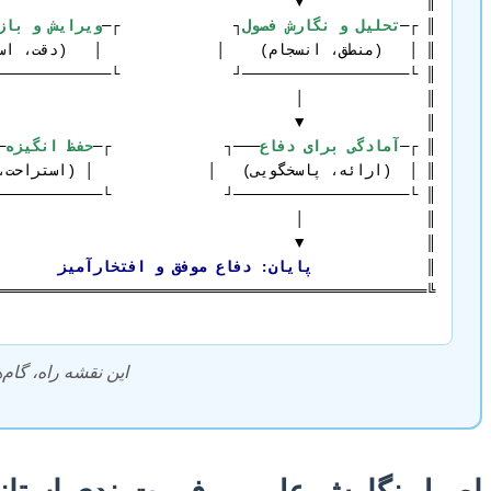
║ ┌─
تحلیل و نگارش فصول
┐             ┌─
ویرایش و باز
║ ┌─
آمادگی برای دفاع
───┐             ┌─
حفظ انگیزه
║             
پایان: دفاع موفق و افتخارآمیز
این نقشه راه، گام‌