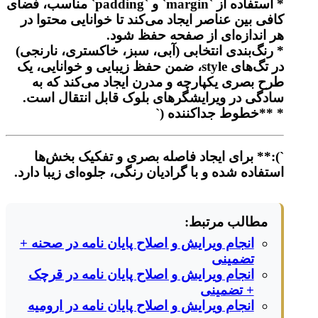
* استفاده از `margin` و `padding` مناسب، فضای
کافی بین عناصر ایجاد می‌کند تا خوانایی محتوا در
هر اندازه‌ای از صفحه حفظ شود.
* رنگ‌بندی انتخابی (آبی، سبز، خاکستری، نارنجی)
در تگ‌های style، ضمن حفظ زیبایی و خوانایی، یک
طرح بصری یکپارچه و مدرن ایجاد می‌کند که به
سادگی در ویرایشگرهای بلوک قابل انتقال است.
* **خطوط جداکننده (`
`):** برای ایجاد فاصله بصری و تفکیک بخش‌ها
استفاده شده و با گرادیان رنگی، جلوه‌ای زیبا دارد.
مطالب مرتبط:
انجام ویرایش و اصلاح پایان نامه در صحنه +
تضمینی
انجام ویرایش و اصلاح پایان نامه در قرچک
+ تضمینی
انجام ویرایش و اصلاح پایان نامه در ارومیه