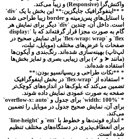
واکنش‌گرا (Responsive) و زیبا می‌کند.
* **اینفوگرافیک جایگزین:** این بخش با یک `div`
با استایل‌های پس‌زمینه و border زیبا طراحی شده
است. داخل آن، چندین `div` دیگر برای نمایش هر
گام به صورت مجزا قرار گرفته‌اند که با `display:
flex` و `flex-wrap: wrap` برای نمایش صحیح در
صفحات با عرض‌های مختلف (موبایل، تبلت،
لپ‌تاپ) بهینه‌سازی شده‌اند. رنگ‌بندی و آیکون‌ها
(مانند ➤ و ✓) برای زیبایی بصری و تمایز بخش‌ها
استفاده شده‌اند.
* **نکات طراحی و ریسپانسیو بودن:**
* استفاده از `flex-wrap` در بخش اینفوگرافیک
تضمین می‌کند که بلوک‌ها در اندازه‌های کوچک‌تر
صفحه به صورت عمودی نمایش داده شوند.
* `width: 100%` برای جدول و `overflow-x: auto`
برای آن، نمایش صحیح جدول در موبایل را تضمین
می‌کند.
* اندازه فونت‌ها و خطوط با `em` و `line-height`
برای انعطاف‌پذیری در دستگاه‌های مختلف تنظیم
شده است.