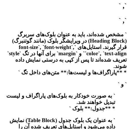
`, `
`, `
` مشخص شده‌اند، باید به عنوان بلوک‌های سربرگ
(Heading Block) در ویرایشگر بلوک (مانند گوتنبرگ)
قرار گیرند. استایل‌های `font-size`, `font-weight`,
`color`, `text-align` و `margin` برای آنها در تگ `style`
تعریف شده‌اند تا پس از کپی به درستی نمایش داده
شوند.
* **پاراگراف‌ها و لیست‌ها:** متن‌های داخل تگ `
` و `
` به صورت خودکار به بلوک‌های پاراگراف و لیست
تبدیل خواهند شد.
* **جدول:** بلوک `
` به عنوان یک بلوک جدول (Table Block) نمایش
داده می‌شود و استایل‌های تعریف شده آن را