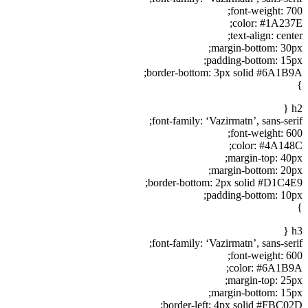
font-weight: 700;
color: #1A237E;
text-align: center;
margin-bottom: 30px;
padding-bottom: 15px;
border-bottom: 3px solid #6A1B9A;
}
h2 {
font-family: ‘Vazirmatn’, sans-serif;
font-weight: 600;
color: #4A148C;
margin-top: 40px;
margin-bottom: 20px;
border-bottom: 2px solid #D1C4E9;
padding-bottom: 10px;
}
h3 {
font-family: ‘Vazirmatn’, sans-serif;
font-weight: 600;
color: #6A1B9A;
margin-top: 25px;
margin-bottom: 15px;
border-left: 4px solid #FBC02D;