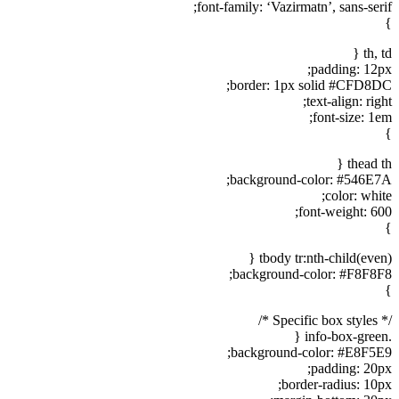
font-family: ‘Vazirmatn’, sans-serif;
}
th, td {
padding: 12px;
border: 1px solid #CFD8DC;
text-align: right;
font-size: 1em;
}
thead th {
background-color: #546E7A;
color: white;
font-weight: 600;
}
tbody tr:nth-child(even) {
background-color: #F8F8F8;
}
/* Specific box styles */
.info-box-green {
background-color: #E8F5E9;
padding: 20px;
border-radius: 10px;