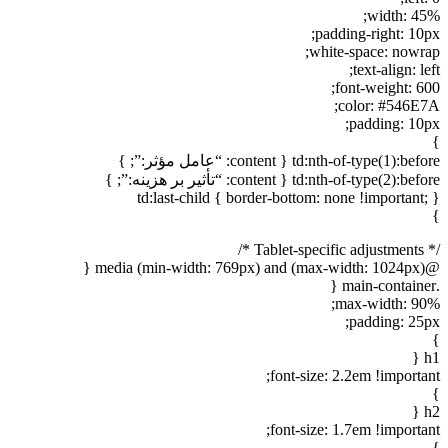
width: 45%;
padding-right: 10px;
white-space: nowrap;
text-align: left;
font-weight: 600;
color: #546E7A;
padding: 10px;
}
td:nth-of-type(1):before { content: “عامل مؤثر:”; }
td:nth-of-type(2):before { content: “تأثیر بر هزینه:”; }
td:last-child { border-bottom: none !important; }
}
/* Tablet-specific adjustments */
@media (min-width: 769px) and (max-width: 1024px) {
.main-container {
max-width: 90%;
padding: 25px;
}
h1 {
font-size: 2.2em !important;
}
h2 {
font-size: 1.7em !important;
}