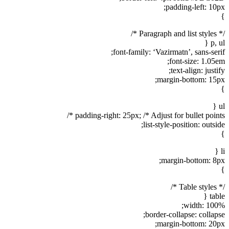
padding-left: 10px;
}
/* Paragraph and list styles */
p, ul {
font-family: ‘Vazirmatn’, sans-serif;
font-size: 1.05em;
text-align: justify;
margin-bottom: 15px;
}
ul {
padding-right: 25px; /* Adjust for bullet points */
list-style-position: outside;
}
li {
margin-bottom: 8px;
}
/* Table styles */
table {
width: 100%;
border-collapse: collapse;
margin-bottom: 20px;