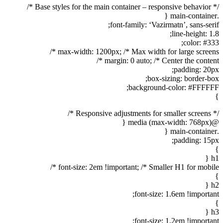
/* Base styles for the main container – responsive behavior */
.main-container {
font-family: ‘Vazirmatn’, sans-serif;
line-height: 1.8;
color: #333;
max-width: 1200px; /* Max width for large screens */
margin: 0 auto; /* Center the content */
padding: 20px;
box-sizing: border-box;
background-color: #FFFFFF;
}
/* Responsive adjustments for smaller screens */
@media (max-width: 768px) {
.main-container {
padding: 15px;
}
h1 {
font-size: 2em !important; /* Smaller H1 for mobile */
}
h2 {
font-size: 1.6em !important;
}
h3 {
font-size: 1.2em !important;