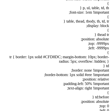
}
p, ul, table, td, th {
font-size: 1em !important;
}
table, thead, tbody, th, td, tr {
display: block;
}
thead tr {
position: absolute;
top: -9999px;
left: -9999px;
}
tr { border: 1px solid #CFD8DC; margin-bottom: 10px; border-
radius: 5px; overflow: hidden; }
td {
border: none !important;
border-bottom: 1px solid #eee !important;
position: relative;
padding-left: 50% !important;
text-align: right !important;
}
td:before {
position: absolute;
top: 0;
left: 0;