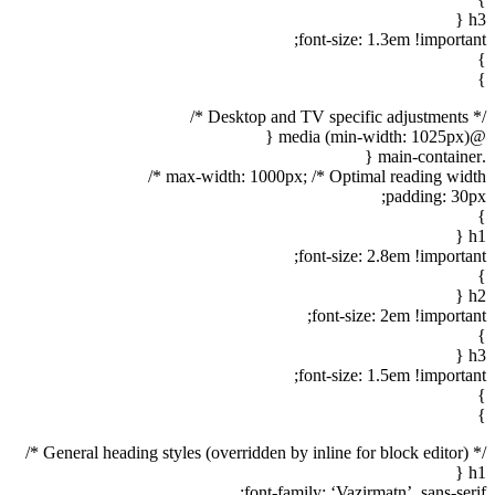
h3 {
font-size: 1.3em !important;
}
}
/* Desktop and TV specific adjustments */
@media (min-width: 1025px) {
.main-container {
max-width: 1000px; /* Optimal reading width */
padding: 30px;
}
h1 {
font-size: 2.8em !important;
}
h2 {
font-size: 2em !important;
}
h3 {
font-size: 1.5em !important;
}
}
/* General heading styles (overridden by inline for block editor) */
h1 {
font-family: ‘Vazirmatn’, sans-serif;