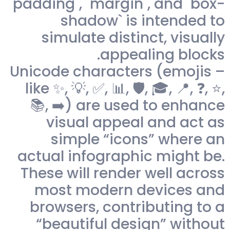
`padding`, `margin`, and `box-
shadow` is intended to
simulate distinct, visually
appealing blocks.
– Unicode characters (emojis
like ✨, 💡, ✅, 📊, 🛡️, 🎓, 📍, ❓, ⭐,
📚, ➡️) are used to enhance
visual appeal and act as
simple “icons” where an
actual infographic might be.
These will render well across
most modern devices and
browsers, contributing to a
“beautiful design” without