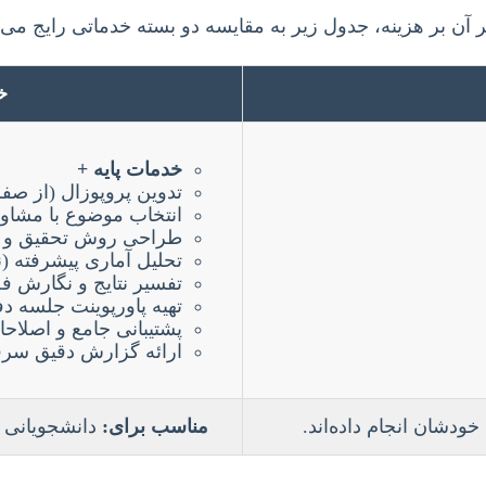
ن بر هزینه، جدول زیر به مقایسه دو بسته خدماتی رایج می‌پ
خد
خدمات پایه +
تدوین پروپوزال (از صفر
انتخاب موضوع با مشا
طراحی روش تحقیق و اب
تحلیل آماری پیشرفته (نرم‌افزارهای hon
تفسیر نتایج و نگارش ف
تهیه پاورپوینت جلسه دف
پشتیبانی جامع و اصلاحا
ارائه گزارش دقیق سرقت ادبی (port
ودشان انجام داده‌اند.
مناسب برای:
دانشجویانی که