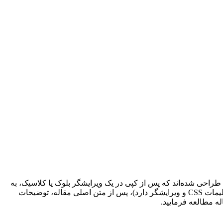
طراحی شده‌اند که پس از کپی در یک ویرایشگر بلوک یا کلاسیک، به
خوبی قابل تشخیص و نمایش باشند. برای اعمال رنگ‌بندی و سایز دقیق فونت هدینگ‌ها و همچنین تضمین رسپانسیو بودن کامل (که نیاز به تنظیمات CSS و ویرایشگر دارد)، پس از متن اصلی مقاله، توضیحات
ه مطالعه فرمایید.