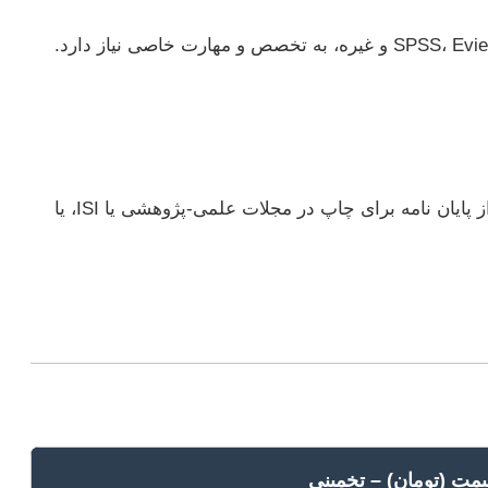
بسیاری از پایان‌نامه‌ها نیاز به تحلیل داده‌های کمی یا کیفی دارند. استفاده از نرم‌افزارهایی مانند SPSS، Eviews، R، Python، Amos، Lisrel و غیره، به تخصص و مهارت خاصی نیاز دارد.
برخی از دانشجویان ممکن است به خدمات اضافی مانند نگارش پروپوزال، ویرایش تخصصی ادبی و محتوایی، استخراج مقاله از پایان نامه برای چاپ در مجلات علمی-پژوهشی یا ISI، یا
مت (تومان) – تخمینی