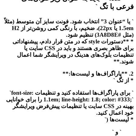
فرعی با تگ `
` یا “عنوان 3” انتخاب شود. فونت سایز آن متوسط (مثلاً
1.5em یا 22px)، ضخیم، با رنگی کمی روشن‌تر از H2
(مثل #3A8D8E) تنظیم شود.
* **دستورات style که در متن قرار دادم، پیشنهاداتی
برای ظاهر بصری هستند و باید در CSS سایت یا
تنظیمات بلوک‌های هدینگ در ویرایشگر شما اعمال
شوند.**
2. **پاراگراف‌ها و لیست‌ها:**
* از تگ `
` برای پاراگراف‌ها استفاده کنید و تنظیمات
`font-size:
1.1em; line-height: 1.8; color: #333;`
را برای خوانایی
بهینه در CSS سایت یا تنظیمات پیش‌فرض ویرایشگر
خود اعمال کنید.
* لیست‌ها (`
` و `