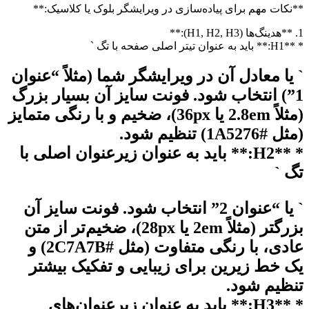
**نکات مهم برای پیاده‌سازی در ویرایشگر بلوک یا کلاسیک:**
1. **هدینگ‌ها (H1, H2, H3):**
* **H1:** باید به عنوان تیتر اصلی صفحه با تگ `
` یا معادل آن در ویرایشگر شما (مثلاً “عنوان
1”) انتخاب شود. فونت سایز آن بسیار بزرگ
(مثلاً 2.8em یا 36px)، ضخیم و با رنگی متمایز
(مثل #1A5276) تنظیم شود.
* **H2:** باید به عنوان زیرعنوان اصلی با
تگ `
` یا “عنوان 2” انتخاب شود. فونت سایز آن
بزرگتر (مثلاً 2em یا 28px)، ضخیم‌تر از متن
عادی، با رنگی متفاوت (مثل #2C7A7B) و
یک خط زیرین برای زیبایی و تفکیک بیشتر
تنظیم شود.
* **H3:** باید به عنوان زیرعنوان‌های