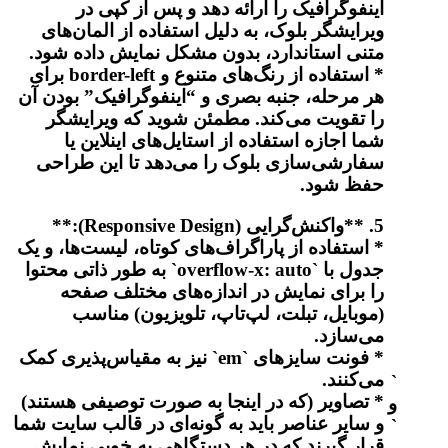
اینفوگرافیک را ارائه دهد و پس از کپی در
ویرایشگر بلوک، به دلیل استفاده از المان‌های
متنی استاندارد، بدون مشکل نمایش داده شود.
* استفاده از رنگ‌های متنوع و border-left برای
هر مرحله، جنبه بصری و “اینفوگرافیک” بودن آن
را تقویت می‌کند. مطمئن شوید که ویرایشگر
شما اجازه استفاده از استایل‌های اینلاین یا
سفارشی‌سازی بلوک را می‌دهد تا این طراحی
حفظ شود.
5. **واکنش‌گرایی (Responsive Design):**
* استفاده از پاراگراف‌های کوتاه، لیست‌ها، و یک
جدول با `overflow-x: auto` به طور ذاتی محتوا
را برای نمایش در اندازه‌های مختلف صفحه
(موبایل، تبلت، لپ‌تاپ، تلویزیون) مناسب
می‌سازد.
* فونت سایزهای `em` نیز به مقیاس‌پذیری کمک
می‌کنند.
`
* تصاویر (که در اینجا به صورت توصیفی هستند)
و
و سایر عناصر باید به گونه‌ای در قالب سایت شما
`
قرار گیرند که در هر دستگاهی به خوبی نمایش