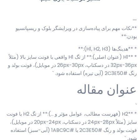
—
**نکات مهم برای پیاده‌سازی در ویرایشگر بلوک و ریسپانسیو
بودن:**
* **هدینگ‌ها (H1, H2, H3):**
* **H1 (عنوان اصلی):** از تگ H1 واقعی با فونت سایز بالا (مثلاً
32px-36px در دسکتاپ، 26px-30px در موبایل)، فونت بولد و
رنگ #2C3E50 (آبی تیره) استفاده شود. `
عنوان مقاله
`
* **H2 (فهرست مطالب، عوامل مؤثر و …):** از تگ H2 با فونت
سایز (مثلاً 24px-28px در دسکتاپ، 20px-24px در موبایل)،
فونت بولد و رنگ #2C3E50 یا #1ABC9C (آبی-سبز) استفاده
شود. `