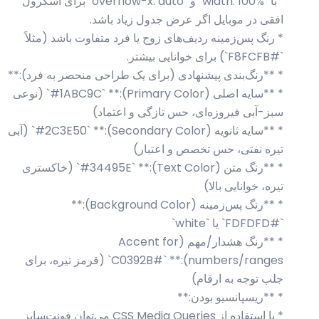
` با `width: 100%` و `overflow-x: auto` برای اسکرول
افقی در موبایل اگر عرض جدول زیاد باشد.
* رنگ پس‌زمینه ردیف‌های زوج یا فرد متفاوت باشد (مثلاً
`#F8FCFB`) برای خوانایی بیشتر.
* **رنگ‌بندی پیشنهادی (برای یک طراحی منحصر به فرد):**
* **سایه اصلی (Primary Color):** `#1ABC9C` (نوعی
سبز-آبی فیروزه‌ای، حس تازگی و اعتماد)
* **سایه ثانویه (Secondary Color):** `#2C3E50` (آبی
تیره نفتی، حس تخصص و اعتبار)
* **رنگ متن (Text Color):** `#34495E` (خاکستری
تیره، خوانایی بالا)
* **رنگ پس‌زمینه (Background Color):**
`#FDFDFD` یا `white`
* **رنگ هشدار/مهم (Accent for
numbers/ranges):** `#C0392B` (قرمز تیره، برای
جلب توجه به ارقام)
* **ریسپانسیو بودن:**
* با استفاده از CSS Media Queries می‌توان فونت‌سایز