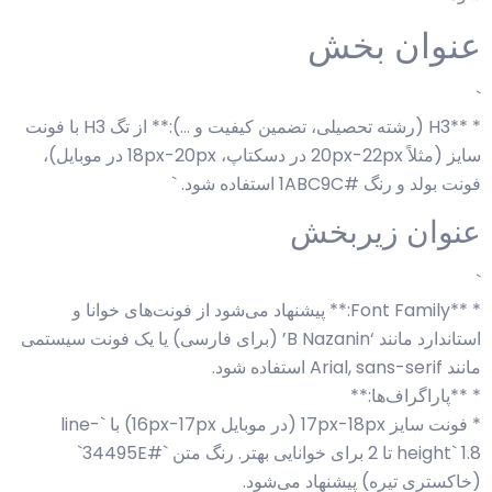
عنوان بخش
`
* **H3 (رشته تحصیلی، تضمین کیفیت و …):** از تگ H3 با فونت
سایز (مثلاً 20px-22px در دسکتاپ، 18px-20px در موبایل)،
فونت بولد و رنگ #1ABC9C استفاده شود. `
عنوان زیربخش
`
* **Font Family:** پیشنهاد می‌شود از فونت‌های خوانا و
استاندارد مانند ‘B Nazanin’ (برای فارسی) یا یک فونت سیستمی
مانند Arial, sans-serif استفاده شود.
* **پاراگراف‌ها:**
* فونت سایز 17px-18px (در موبایل 16px-17px) با `line-
height` 1.8 تا 2 برای خوانایی بهتر. رنگ متن `#34495E`
(خاکستری تیره) پیشنهاد می‌شود.