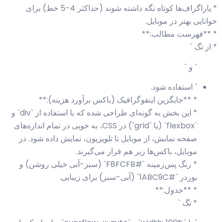
* پاراگراف‌ها کوتاه نگه داشته شوند (حداکثر 4-5 خط) برای
خوانایی بهتر در موبایل.
* **فهرست مطالب:**
* از تگ `
` و `
` استفاده شود.
* **جایگزین اینفوگرافیک (باکس برآورد هزینه):**
* این بخش به گونه‌ای طراحی شده که با استفاده از `div` و
`flexbox` (یا `grid`) در CSS، به خوبی در تمام اندازه‌های
صفحه نمایش، از موبایل تا تلویزیون، نمایش داده شود. در
موبایل، باکس‌ها زیر هم قرار می‌گیرند.
* رنگ پس‌زمینه `#F8FCFB` (سبز-آبی خیلی روشن) و
بوردر `#1ABC9C` (آبی-سبز) برای زیبایی.
* **جدول:**
* تگ `