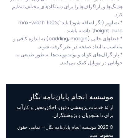
هدینگ‌ها و پاراگراف‌ها را برای دستگاه‌های مختلف تنظیم
کرد.
* تصاویر (اگر اضافه شود) باید `max-width: 100%;
height: auto;` داشته باشند.
* فضاهای خالی (padding, margin) به اندازه کافی و
متناسب با ابعاد صفحه در نظر گرفته شوند.
* پاراگراف‌های کوتاه و بولت‌پوینت‌ها به طور طبیعی به
خوانایی در موبایل کمک می‌کنند.
موسسه انجام پایان‌نامه نگار
ارائهٔ خدمات پژوهشی دقیق، اخلاق‌محور و کارآمد
برای دانشجویان و پژوهشگران.
© 2025 موسسه انجام پایان‌نامه نگار — تمامی حقوق
محفوظ است.