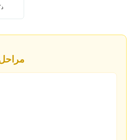
دک
مراحل ا