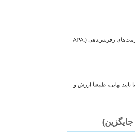
پیدا کردن منابع به‌روز و معتبر (به ویژه مقالات ISI یا منابع خارجی)، و همچنین رعایت دقیق فرمت‌های رفرنس‌دهی (APA,
یید نهایی، طبیعتاً ارزش و
 جایگزین)