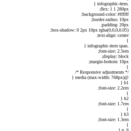
flex: 1 1 280p
background-color: #fffff
border-radius: 10p
padding: 20p
box-shadow: 0 2px 10px rgba(0,0,0,0.05
text-align: cent
font-size: 2.5
display: blo
margin-bottom: 10p
/* Resp
@medi
h
font-size: 2.2
h
font-size: 1.7
h
font-size: 1.3
p, 