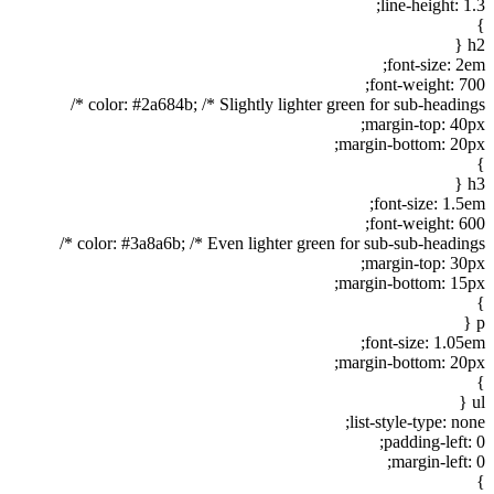
line-height: 1
h
font-size: 2
font-weight: 70
color: #2a684b; /* Slightly lighter green for sub-headings
margin-top: 40p
margin-bottom: 20p
h
font-size: 1.5
font-weight: 60
color: #3a8a6b; /* Even lighter green for sub-sub-headings 
margin-top: 30p
margin-bottom: 15p
font-size: 1.05e
margin-bottom: 20p
list-style-type: no
padding-left:
margin-left: