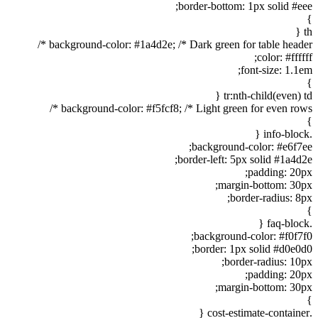
border-bottom: 1px solid #ee
background-color: #1a4d2e; /* Dark green for table header 
color: #ffff
font-size: 1.1
tr:nth-child(even) t
background-color: #f5fcf8; /* Light green for even rows 
background-color: #e6f7e
border-left: 5px solid #1a4d2
padding: 20p
margin-bottom: 30p
border-radius: 8p
background-color: #f0f7f
border: 1px solid #d0e0d
border-radius: 10p
padding: 20p
margin-bottom: 30p