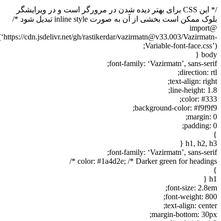
/* این CSS برای بهتر دیده شدن در مرورگر است و در ویرایشگر
ک ممکن است بخشی از آن به صورت inline style تبدیل شود */
@import
url(‘https://cdn.jsdelivr.net/gh/rastikerdar/vazirmatn@v33.003/Vazirmat
Variable-font-face.css
bod
font-family: ‘Vazirmatn’, sans-ser
direction: r
text-align: rig
line-height: 1
color: #33
background-color: #f9f9f
margin: 
padding: 
h1, h2, h
font-family: ‘Vazirmatn’, sans-ser
color: #1a4d2e; /* Darker green for headings 
h
font-size: 2.8
font-weight: 80
text-align: cent
margin-bottom: 30p