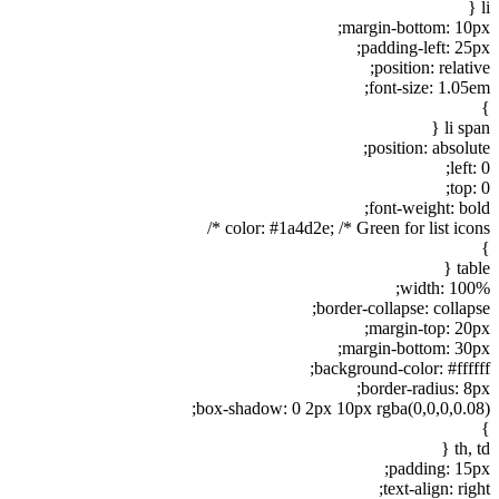
margin-bottom: 10p
padding-left: 25p
position: relati
font-size: 1.05e
li spa
position: absolu
left:
top:
font-weight: bol
color: #1a4d2e; /* Green for list icons
tabl
width: 100
border-collapse: collaps
margin-top: 20p
margin-bottom: 30p
background-color: #fffff
border-radius: 8p
box-shadow: 0 2px 10px rgba(0,0,0,0.08
th, t
padding: 15p
text-align: rig