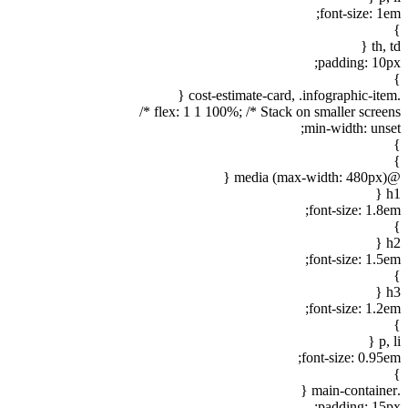
font-size: 1
th, t
padding: 10p
flex: 1 1 100%; /* Stack on smaller screens
min-width: unse
@medi
h
font-size: 1.8
h
font-size: 1.5
h
font-size: 1.2
p, 
font-size: 0.95e
padding: 15p