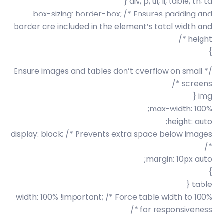
div, p, ul, li, table, th, td {
box-sizing: border-box; /* Ensures padding and
border are included in the element’s total width and
height */
}
/* Ensure images and tables don’t overflow on small
screens */
img {
max-width: 100%;
height: auto;
display: block; /* Prevents extra space below images
*/
margin: 10px auto;
}
table {
width: 100% !important; /* Force table width to 100%
for responsiveness */