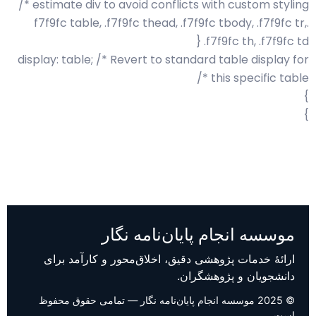
estimate div to avoid conflicts with custom styling */
.f7f9fc table, .f7f9fc thead, .f7f9fc tbody, .f7f9fc tr,
.f7f9fc th, .f7f9fc td {
display: table; /* Revert to standard table display for
this specific table */
}
}
موسسه انجام پایان‌نامه نگار
ارائهٔ خدمات پژوهشی دقیق، اخلاق‌محور و کارآمد برای
دانشجویان و پژوهشگران.
© 2025 موسسه انجام پایان‌نامه نگار — تمامی حقوق محفوظ
است.