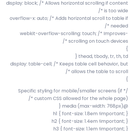
display: block; /* Allows horizontal scrolling if content
is too wide */
overflow-x: auto; /* Adds horizontal scroll to table if
needed */
-webkit-overflow-scrolling: touch; /* Improves
scrolling on touch devices */
}
thead, tbody, tr, th, td {
display: table-cell; /* Keeps table cell behavior, but
allows the table to scroll */
}
/* Specific styling for mobile/smaller screens (if
custom CSS allowed for the whole page) */
@media (max-width: 768px) {
h1 { font-size: 1.8em !important; }
h2 { font-size: 1.4em !important; }
h3 { font-size: 1.1em !important; }