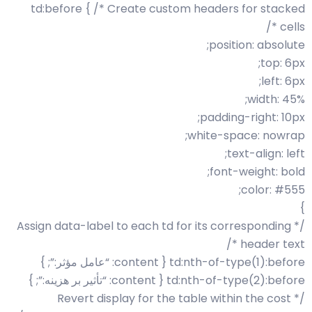
td:before { /* Create custom headers for stacked
cells */
position: absolute;
top: 6px;
left: 6px;
width: 45%;
padding-right: 10px;
white-space: nowrap;
text-align: left;
font-weight: bold;
color: #555;
}
/* Assign data-label to each td for its corresponding
header text */
td:nth-of-type(1):before { content: “عامل مؤثر:”; }
td:nth-of-type(2):before { content: “تأثیر بر هزینه:”; }
/* Revert display for the table within the cost