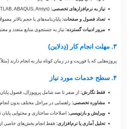
نیاز به نرم‌افزارهای تخصصی:
(SPSS, Eviews, MATLAB, ABAQUS, Ansys و…) دانش و زمان خاص خود را دارد.
تعداد فصول و صفحات:
پایان‌نامه‌های با حجم بالاتر معمولا
مرور ادبیات گسترده:
نیاز به جستجوی منابع متعدد و معتب
۳. مهلت انجام کار (دِدلاین)
پروژه‌هایی که با فوریت و در زمان کوتاه نیاز به انجام دارند (مثلاً کمتر از ۲ ماه)، به دلیل نیاز به کار فشرده و اختصاصی‌تر، معمولاً با هزینه بیشتری
۴. سطح خدمات مورد نیاز
فقط نگارش:
از صفر تا صد شامل پروپوزال، فصول پایان ن
مشاوره تخصصی:
راهنمایی در مراحل مختلف بدون انجام 
ویرایش و بازنویسی:
اصلاحات ساختاری و محتوایی پایان ن
تحلیل آماری یا نرم‌افزاری:
فقط انجام بخش‌های خاصی از پا