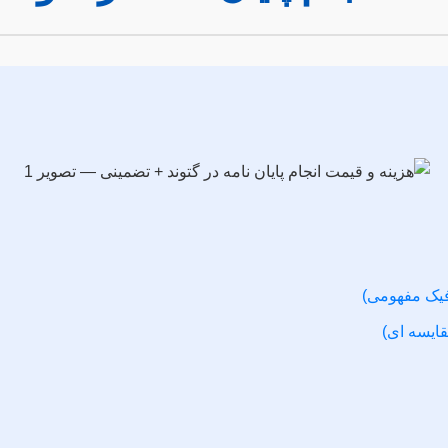
افیک مفهومی)
قایسه ای)