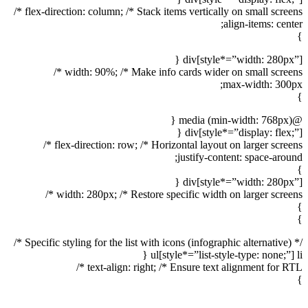
flex-direction: column; /* Stack items vertically on small screens */
align-items: center;
}
div[style*=”width: 280px”] {
width: 90%; /* Make info cards wider on small screens */
max-width: 300px;
}
@media (min-width: 768px) {
div[style*=”display: flex;”] {
flex-direction: row; /* Horizontal layout on larger screens */
justify-content: space-around;
}
div[style*=”width: 280px”] {
width: 280px; /* Restore specific width on larger screens */
}
}
/* Specific styling for the list with icons (infographic alternative) */
ul[style*=”list-style-type: none;”] li {
text-align: right; /* Ensure text alignment for RTL */
}