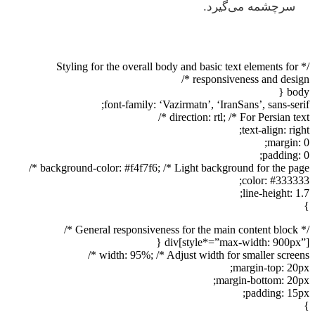
سرچشمه می‌گیرد.
/* Styling for the overall body and basic text elements for
responsiveness and design */
body {
font-family: ‘Vazirmatn’, ‘IranSans’, sans-serif;
direction: rtl; /* For Persian text */
text-align: right;
margin: 0;
padding: 0;
background-color: #f4f7f6; /* Light background for the page */
color: #333333;
line-height: 1.7;
}
/* General responsiveness for the main content block */
div[style*=”max-width: 900px”] {
width: 95%; /* Adjust width for smaller screens */
margin-top: 20px;
margin-bottom: 20px;
padding: 15px;
}