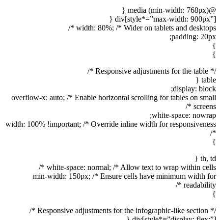
@media (min-width: 768px) {
div[style*=”max-width: 900px”] {
width: 80%; /* Wider on tablets and desktops */
padding: 20px;
}
}
/* Responsive adjustments for the table */
table {
display: block;
overflow-x: auto; /* Enable horizontal scrolling for tables on small
screens */
white-space: nowrap;
width: 100% !important; /* Override inline width for responsiveness
*/
}
th, td {
white-space: normal; /* Allow text to wrap within cells */
min-width: 150px; /* Ensure cells have minimum width for
readability */
}
/* Responsive adjustments for the infographic-like section */
div[style*=”display: flex;”] {