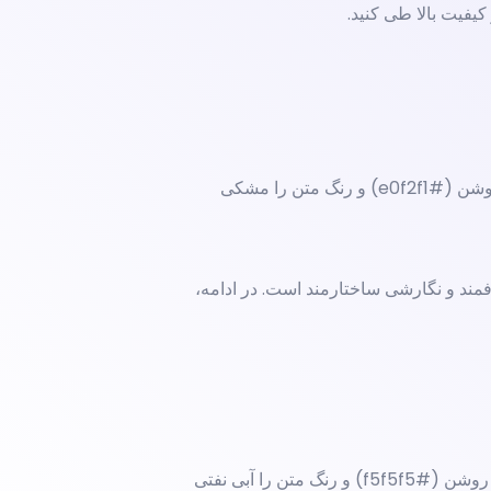
کیفیت بالا طی کنید.
**راهنمای اعمال استایل H2:** فونت را به یک سایز بزرگ (مثلاً 32pt یا معادل آن) و ضخیم (Bold) تنظیم کنید. رنگ پس‌زمینه را سبز آبی روشن (#e0f2f1) و رنگ متن را مشکی
مند و نگارشی ساختارمند است. در ادامه،
**راهنمای اعمال استایل H3:** فونت را به یک سایز متوسط (مثلاً 24pt یا معادل آن) و ضخیم (Bold) تنظیم کنید. رنگ پس‌زمینه را طوسی روشن (#f5f5f5) و رنگ متن را آبی نفتی