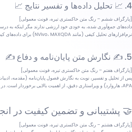
4. 📈 تحلیل داده‌ها و تفسیر نتایج 📈
[پارگراف ششم – رنگ متن خاکستری تیره، فونت معمولی]
نرم‌افزارهای تحلیل کیفی (مانند NVivo، MAXQDA) برای داده‌های کیفی، می‌تواند به این مرحله اعتبار بخشد. تفسیر نتایج باید به روشنی به سؤالات و فرضیات پژوهش شما پاسخ دهد.
5. ✍️ نگارش متن پایان‌نامه و دفاع ✍️
[پارگراف هفتم – رنگ متن خاکستری تیره، فونت معمولی]
پس از تحلیل و تفسیر، نوبت به نگارش فصول پایان‌نامه (مقدمه، ادبیا
APA، هاروارد) و ویراستاری دقیق، از اهمیت بالایی برخوردار است. در نهایت، آماده‌سازی برای جلسه دفاع و ارائه موفق، آخرین گام در این مسیر علمی است.
🤝 پشتیبانی و تضمین کیفیت در انجام
[پارگراف هشتم – رنگ متن خاکستری تیره، فونت معمولی]