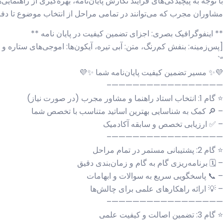
با توجه به پیچیدگی‌های فرایند نگارش پایان‌نامه، بهره‌گیری از راهنم
مشاوران مجرب که می‌توانند در تمامی مراحل از انتخاب موضوع تا دف
** اینفوگرافیک بصری: اجزای تضمین کیفیت در پایان نامه **
[پس‌زمینه: بنفش کم‌رنگ، متن: آبی تیره، آیکون‌ها: اموجی‌های ستاره و 
“`
💜✨ مسیر تضمین کیفیت پایان‌نامه شما ✨💜
————————————————–
⭐ گام 1: انتخاب استاد راهنما و مشاور مجرب (در صورت نیاز)
– 🔎 کمک به شناسایی بهترین اساتید متناسب با تخصص شما
– ✅ ارزیابی تخصص و سابقه آکادمیک
————————————————–
⭐ گام 2: پشتیبانی مستمر در تمام مراحل
– 🗓️ برنامه‌ریزی گام به گام و زمان‌بندی دقیق
– 📞 پاسخگویی سریع به سوالات و ابهامات
– 💡 ارائه راهکارهای علمی برای چالش‌ها
————————————————–
⭐ گام 3: تضمین اصالت و کیفیت علمی