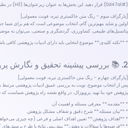
(#0d47a1) قرار دهید. این بخش‌ها به عنوان زیرعنوان‌ها (H3) در نظر گرفته می‌شوند.
[پارگراف سوم – رنگ متن خاکستری تیره، فونت معمولی]
اولین و شاید مهم‌ترین گام، انتخاب موضوعی است که هم برای شما جذا
پتانسیل‌های طبیعی، کشاورزی، گردشگری و صنعتی، می‌توان به موضو
* **نکته کلیدی:** موضوع انتخابی باید دارای ادبیات پژوهشی کافی ب
2. 📚 بررسی پیشینه تحقیق و نگارش پروپوزال 📚
[پارگراف چهارم – رنگ متن خاکستری تیره، فونت معمولی]
پس از انتخاب موضوع، نوبت به بررسی عمیق ادبیات پژوهشی مرتبط می‌
پژوهش خود بنا نهید. پروپوزال، در واقع نقشه راه پژوهش شماست که 
* **مقدمه:** معرفی مسئله و اهمیت آن.
* **بیان مسئله:** شرح دقیق و شفاف مشکل پژوهش.
* **اهداف پژوهش:** تعیین اهداف اصلی و فرعی (چه چیزی می‌خواهید
* **فرضیه‌ها یا سؤالات پژوهش:** پیش‌بینی نتایج یا طرح پرسش‌های ک