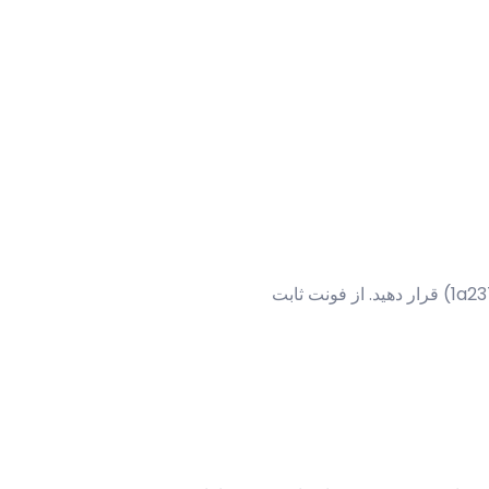
**راهنمای اعمال استایل برای اینفوگرافیک:** این بخش را در یک بلوک جداگانه با پس‌زمینه بنفش کم‌رنگ (#ede7f6) و متن آبی تیره (#1a237e) قرار دهید. از فونت ثابت