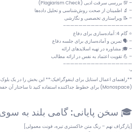
– 💯 بررسی سرقت ادبی (Plagiarism Check)
– 🔬 اطمینان از صحت روش‌شناسی و تحلیل داده‌ها
– 📝 ویراستاری تخصصی و نگارشی
————————————————–
⭐ گام 4: آماده‌سازی برای دفاع
– 🗣️ تمرین و آماده‌سازی برای جلسه دفاع
– 🎓 مشاوره در تهیه اسلایدهای ارائه
– 💪 تقویت اعتماد به نفس در ارائه مطالب
————————————————–
“`
(Monospace) برای خطوط جداکننده استفاده کنید تا ساختار آن حفظ شود. اموجی‌ها را با رنگ‌های درخشان نمایش دهید.
🎓 سخن پایانی: گامی بلند به سو
[پارگراف نهم – رنگ متن خاکستری تیره، فونت معمولی]