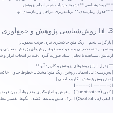
* **روش‌شناسی:** تشریح جزئیات شیوه انجام پژوهش.
* **جدول زمان‌بندی:** برنامه‌ریزی مراحل و زمان‌بندی آنها.
3. 📊 روش‌شناسی پژوهش و جمع‌آوری داده‌ها 📊
[پارگراف پنجم – رنگ متن خاکستری تیره، فونت معمولی]
بسته به رشته تحصیلی و ماهیت موضوع، روش‌های پژوهش متفاوتی وجود دا
آزمایش، مشاهده یا تحلیل اسناد صورت گیرد. دقت در انتخاب ابزار و شیوه
**جدول: انواع روش‌های پژوهش و کاربرد آنها**
[پس‌زمینه: آبی آسمانی روشن، رنگ متن: مشکی، خطوط جدول: خاکست
| نوع روش پژوهش | کاربرد اصلی |
| :————– | :———– |
| کمی (Quantitative) | سنجش و اندازه‌گیری متغیرها، آزمون فرضیات، تعمیم‌پذیری |
| کیفی (Qualitative) | درک عمیق پدیده‌ها، کشف الگوها، تفسیر معانی |