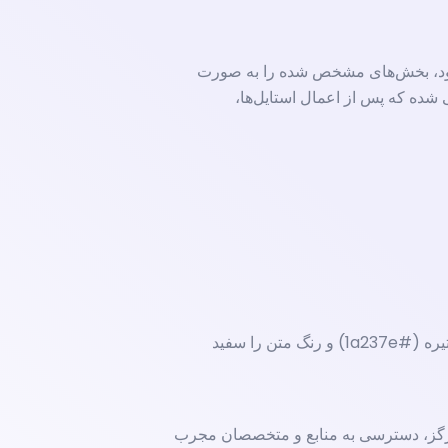
بلوک یا کلاسیک خود، بخش‌های مشخص شده را به صورت
شده که پس از اعمال استایل‌ها،
**راهنمای اعمال استایل H1:** فونت را به یک سایز بسیار بزرگ (مثلاً 48pt یا معادل آن) و ضخیم (Bold) تنظیم کنید. رنگ پس‌زمینه را آبی تیره (#1a237e) و رنگ متن را سفید
ندرگز، دسترسی به منابع و متخصصان مجرب