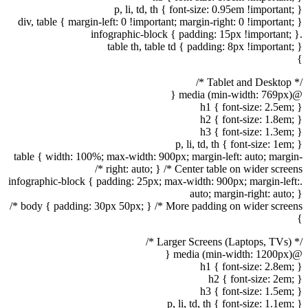
p, li, td, th { font-size: 0.95em !important; }
div, table { margin-left: 0 !important; margin-right: 0 !important; }
.infographic-block { padding: 15px !important; }
table th, table td { padding: 8px !important; }
}
/* Tablet and Desktop */
@media (min-width: 769px) {
h1 { font-size: 2.5em; }
h2 { font-size: 1.8em; }
h3 { font-size: 1.3em; }
p, li, td, th { font-size: 1em; }
table { width: 100%; max-width: 900px; margin-left: auto; margin-
right: auto; } /* Center table on wider screens */
.infographic-block { padding: 25px; max-width: 900px; margin-left:
auto; margin-right: auto; }
body { padding: 30px 50px; } /* More padding on wider screens */
}
/* Larger Screens (Laptops, TVs) */
@media (min-width: 1200px) {
h1 { font-size: 2.8em; }
h2 { font-size: 2em; }
h3 { font-size: 1.5em; }
p, li, td, th { font-size: 1.1em; }