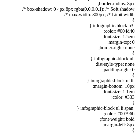
border-radius: 8px;
box-shadow: 0 4px 8px rgba(0,0,0,0.1); /* Soft shadow */
max-width: 800px; /* Limit width */
}
.infographic-block h3 {
color: #004d40;
font-size: 1.5em;
margin-top: 0;
border-right: none;
}
.infographic-block ul {
list-style-type: none;
padding-right: 0;
}
.infographic-block ul li {
margin-bottom: 10px;
font-size: 1.1em;
color: #333;
}
.infographic-block ul li span {
color: #00796b;
font-weight: bold;
margin-left: 8px;
}