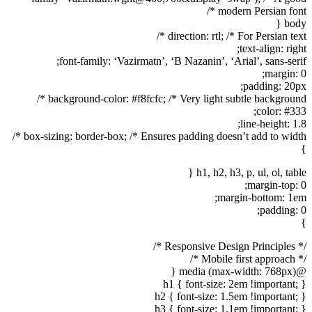
modern Persian font */
body {
direction: rtl; /* For Persian text */
text-align: right;
font-family: ‘Vazirmatn’, ‘B Nazanin’, ‘Arial’, sans-serif;
margin: 0;
padding: 20px;
background-color: #f8fcfc; /* Very light subtle background */
color: #333;
line-height: 1.8;
box-sizing: border-box; /* Ensures padding doesn’t add to width */
}
h1, h2, h3, p, ul, ol, table {
margin-top: 0;
margin-bottom: 1em;
padding: 0;
}
/* Responsive Design Principles */
/* Mobile first approach */
@media (max-width: 768px) {
h1 { font-size: 2em !important; }
h2 { font-size: 1.5em !important; }
h3 { font-size: 1.1em !important; }