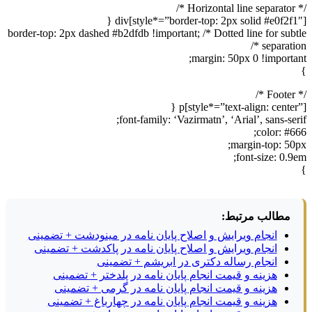
/* Horizontal line separator */
div[style*=”border-top: 2px solid #e0f2f1″] {
border-top: 2px dashed #b2dfdb !important; /* Dotted line for subtle
separation */
margin: 50px 0 !important;
}
/* Footer */
p[style*=”text-align: center”] {
font-family: ‘Vazirmatn’, ‘Arial’, sans-serif;
color: #666;
margin-top: 50px;
font-size: 0.9em;
}
مطالب مرتبط:
انجام ویرایش و اصلاح پایان نامه در مینودشت + تضمینی
انجام ویرایش و اصلاح پایان نامه در پاکدشت + تضمینی
انجام رساله دکتری در ابریشم + تضمینی
هزینه و قیمت انجام پایان نامه در پلدختر + تضمینی
هزینه و قیمت انجام پایان نامه در گرمی + تضمینی
هزینه و قیمت انجام پایان نامه در چهارباغ + تضمینی