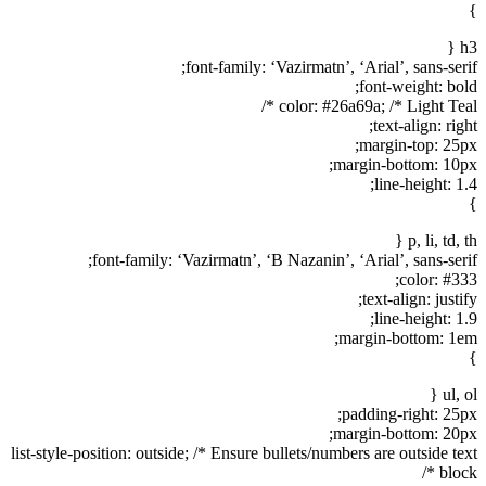
}
h3 {
font-family: ‘Vazirmatn’, ‘Arial’, sans-serif;
font-weight: bold;
color: #26a69a; /* Light Teal */
text-align: right;
margin-top: 25px;
margin-bottom: 10px;
line-height: 1.4;
}
p, li, td, th {
font-family: ‘Vazirmatn’, ‘B Nazanin’, ‘Arial’, sans-serif;
color: #333;
text-align: justify;
line-height: 1.9;
margin-bottom: 1em;
}
ul, ol {
padding-right: 25px;
margin-bottom: 20px;
list-style-position: outside; /* Ensure bullets/numbers are outside text
block */