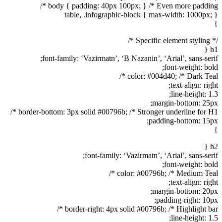
body { padding: 40px 100px; } /* Even more padding */
table, .infographic-block { max-width: 1000px; }
}
/* Specific element styling */
h1 {
font-family: ‘Vazirmatn’, ‘B Nazanin’, ‘Arial’, sans-serif;
font-weight: bold;
color: #004d40; /* Dark Teal */
text-align: right;
line-height: 1.3;
margin-bottom: 25px;
border-bottom: 3px solid #00796b; /* Stronger underilne for H1 */
padding-bottom: 15px;
}
h2 {
font-family: ‘Vazirmatn’, ‘Arial’, sans-serif;
font-weight: bold;
color: #00796b; /* Medium Teal */
text-align: right;
margin-bottom: 20px;
padding-right: 10px;
border-right: 4px solid #00796b; /* Highlight bar */
line-height: 1.5;