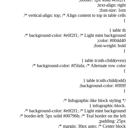
text-align: right;
font-size: 1em;
vertical-align: top; /* Align content to top in table cells */
}
table th {
background-color: #e0f2f1; /* Light mint background */
color: #004d40;
font-weight: bold;
}
table tr:nth-child(even) {
background-color: #f5fafa; /* Alternate row color */
}
table tr:nth-child(odd) {
background-color: #ffffff;
}
/* Infographic-like block styling */
.infographic-block {
background-color: #e0f2f1; /* Light mint background */
border-left: 5px solid #00796b; /* Teal border on the left */
padding: 25px;
margin: 30px auto; /* Center block */