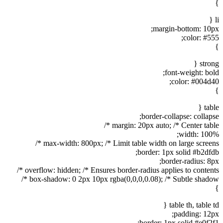
}
li {
margin-bottom: 10px;
color: #555;
}
strong {
font-weight: bold;
color: #004d40;
}
table {
border-collapse: collapse;
margin: 20px auto; /* Center table */
width: 100%;
max-width: 800px; /* Limit table width on large screens */
border: 1px solid #b2dfdb;
border-radius: 8px;
overflow: hidden; /* Ensures border-radius applies to contents */
box-shadow: 0 2px 10px rgba(0,0,0,0.08); /* Subtle shadow */
}
table th, table td {
padding: 12px;
border: 1px solid #e0f2f1;