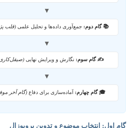
▼
📚 گام دوم:
جمع‌آوری داده‌ها و تحلیل علمی
(قلب پ
▼
✍️ گام سوم:
نگارش و ویرایش نهایی
(صیقل‌کاری 
▼
🎓 گام چهارم:
آماده‌سازی برای دفاع
(گام آخر موف
گام اول: انتخاب موضوع و تدوین پروپوزال