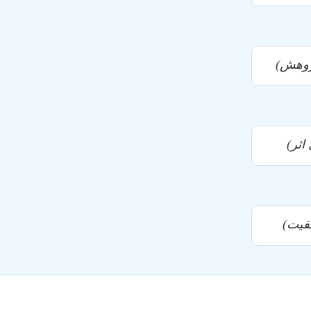
ژوهش)
اثر)
قیت)